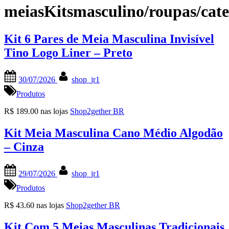
meiasKitsmasculino/roupas/cat
Kit 6 Pares de Meia Masculina Invisível
Tino Logo Liner – Preto
Posted
By
30/07/2026
shop_jr1
on
Produtos
R$ 189.00 nas lojas
Shop2gether BR
Kit Meia Masculina Cano Médio Algodão
– Cinza
Posted
By
29/07/2026
shop_jr1
on
Produtos
R$ 43.60 nas lojas
Shop2gether BR
Kit Com 5 Meias Masculinas Tradicionais