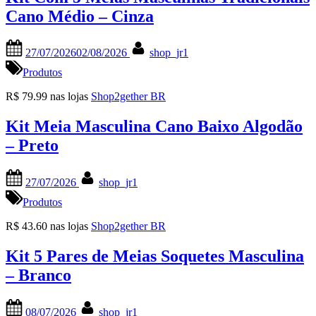
Cano Médio – Cinza
Posted
By
27/07/2026
02/08/2026
shop_jr1
on
Produtos
R$ 79.99 nas lojas
Shop2gether BR
Kit Meia Masculina Cano Baixo Algodão
– Preto
Posted
By
27/07/2026
shop_jr1
on
Produtos
R$ 43.60 nas lojas
Shop2gether BR
Kit 5 Pares de Meias Soquetes Masculina
– Branco
Posted
By
08/07/2026
shop_jr1