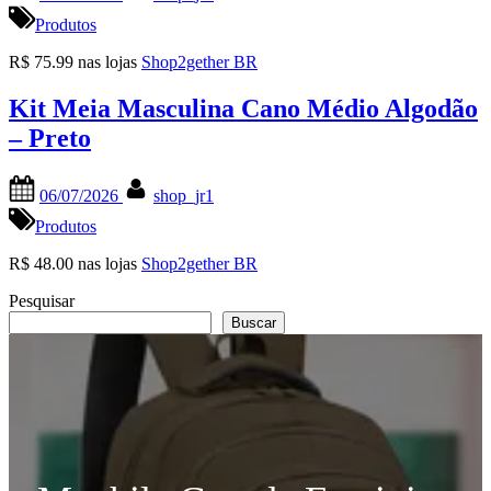
on
Produtos
R$ 75.99 nas lojas
Shop2gether BR
Kit Meia Masculina Cano Médio Algodão
– Preto
Posted
By
06/07/2026
shop_jr1
on
Produtos
R$ 48.00 nas lojas
Shop2gether BR
Pesquisar
Buscar