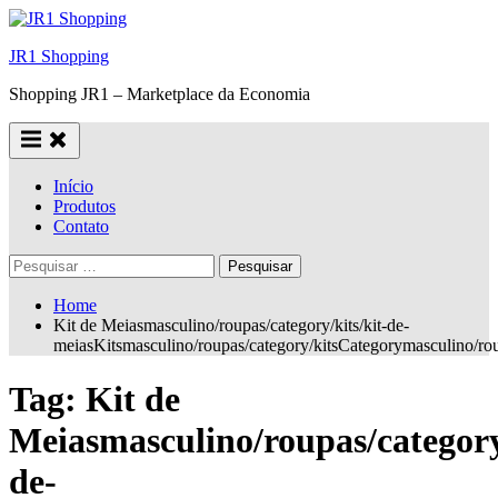
Skip
to
JR1 Shopping
content
Shopping JR1 – Marketplace da Economia
Início
Produtos
Contato
Pesquisar
por:
Home
Kit de Meiasmasculino/roupas/category/kits/kit-de-
meiasKitsmasculino/roupas/category/kitsCategorymasculino/r
Tag:
Kit de
Meiasmasculino/roupas/category/
de-