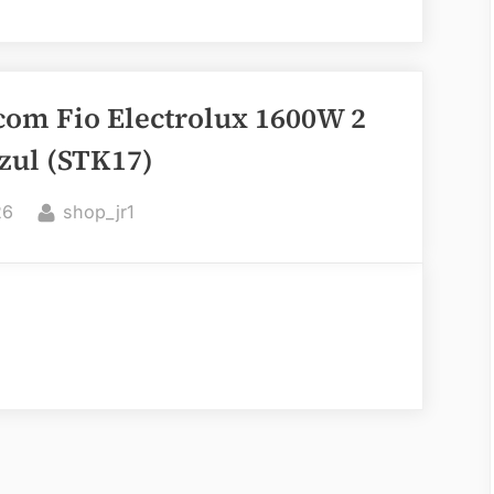
 com Fio Electrolux 1600W 2
zul (STK17)
By
26
shop_jr1