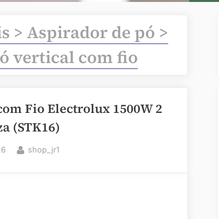
is > Aspirador de pó >
ó vertical com fio
 com Fio Electrolux 1500W 2
za (STK16)
By
26
shop_jr1