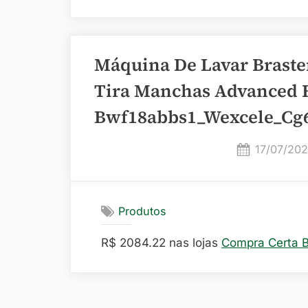
Máquina De Lavar Brast
Tira Manchas Advanced E
Bwf18abbs1_Wexcele_Cg
Posted
17/07/20
on
Produtos
R$ 2084.22 nas lojas
Compra Certa 