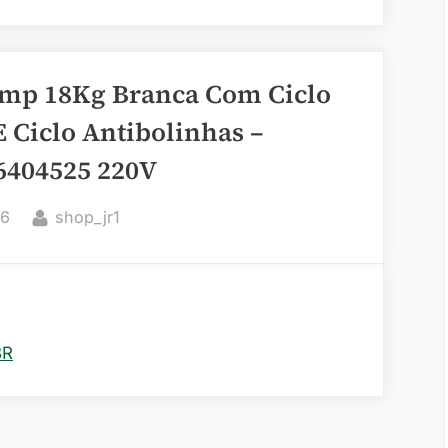
emp 18Kg Branca Com Ciclo
 Ciclo Antibolinhas –
6404525 220V
By
26
shop_jr1
BR