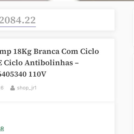
2084.22
emp 18Kg Branca Com Ciclo
 Ciclo Antibolinhas –
405340 110V
By
26
shop_jr1
BR