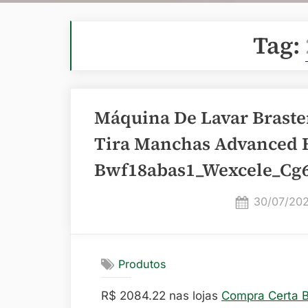
Tag:
Máquina De Lavar Brast
Tira Manchas Advanced E
Bwf18abas1_Wexcele_Cg6
Posted
30/07/20
on
Produtos
R$ 2084.22 nas lojas
Compra Certa 