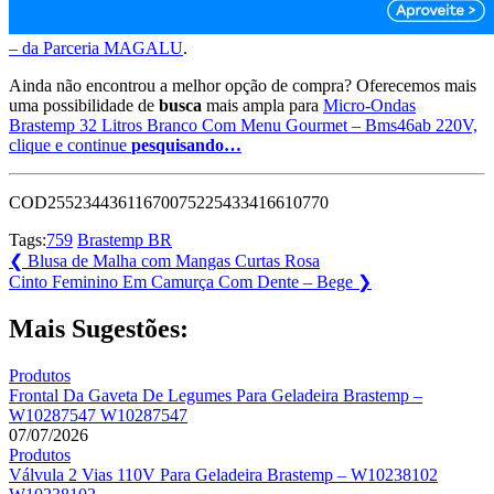
– da Parceria MAGALU
.
Ainda não encontrou a melhor opção de compra? Oferecemos mais
uma possibilidade de
busca
mais ampla para
Micro-Ondas
Brastemp 32 Litros Branco Com Menu Gourmet – Bms46ab 220V,
clique e continue
pesquisando…
COD25523443611670075225433416610770
Tags:
759
Brastemp BR
Navegação
Previous
❮
Blusa de Malha com Mangas Curtas Rosa
Post:
Next
Cinto Feminino Em Camurça Com Dente – Bege
❯
de
Post:
Post
Mais Sugestões:
Produtos
Frontal Da Gaveta De Legumes Para Geladeira Brastemp –
W10287547 W10287547
07/07/2026
Produtos
Válvula 2 Vias 110V Para Geladeira Brastemp – W10238102