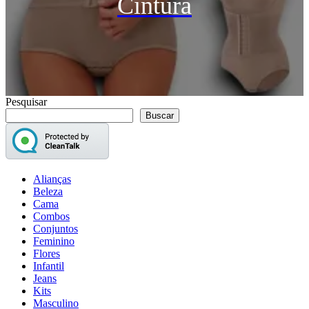
Cintura
Pesquisar
Buscar
Alianças
Beleza
Cama
Combos
Conjuntos
Feminino
Flores
Infantil
Jeans
Kits
Masculino