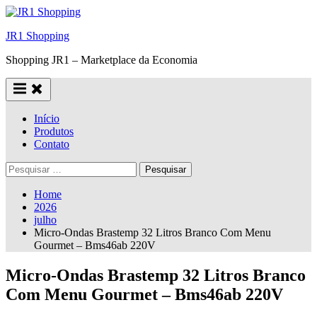
Skip
to
JR1 Shopping
content
Shopping JR1 – Marketplace da Economia
Início
Produtos
Contato
Pesquisar
por:
Home
2026
julho
Micro-Ondas Brastemp 32 Litros Branco Com Menu
Gourmet – Bms46ab 220V
Micro-Ondas Brastemp 32 Litros Branco
Com Menu Gourmet – Bms46ab 220V