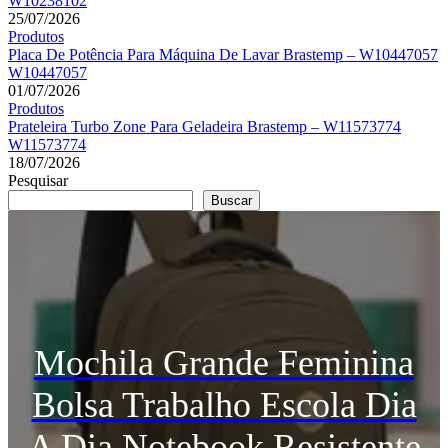
W10238102
25/07/2026
Produtos
Placa De Potência Para Máquina De Lavar Brastemp – W10447057
W10447057
01/07/2026
Produtos
Prateleira Turbo Zone Para Geladeira Brastemp – W11573774
W11573774
18/07/2026
Pesquisar
Buscar
Mochila Grande Feminina
Bolsa Trabalho Escola Dia
A Dia Notebook Resistente