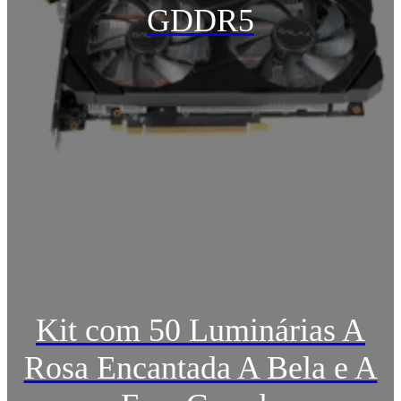
GDDR5
Kit com 50 Luminárias A
Rosa Encantada A Bela e A