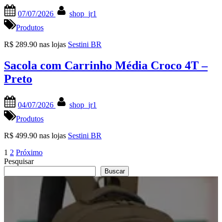
Posted
By
07/07/2026
shop_jr1
on
Produtos
R$ 289.90 nas lojas
Sestini BR
Sacola com Carrinho Média Croco 4T –
Preto
Posted
By
04/07/2026
shop_jr1
on
Produtos
R$ 499.90 nas lojas
Sestini BR
Paginação
1
2
Próximo
Pesquisar
de
Buscar
posts