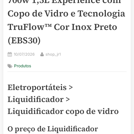
Copo de Vidro e Tecnologia
TruFlow™ Cor Inox Preto
(EBS30)
Posted
By
10/07/2026
shop_jr1
on
Produtos
Eletroportáteis >
Liquidificador >
Liquidificador copo de vidro
O preço de Liquidificador