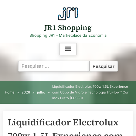
Skip
to
content
JR1 Shopping
Shopping JR1 – Marketplace da Economia
Pesquisar
por:
Liquidificador Electrolux 700w 1,5L Experience
Home
2026
julho
com Copo de Vidro e Tecnologia TruFlow™ Cor
Inox Preto (EBS30)
Liquidificador Electrolux
700w 1,5L Experience com