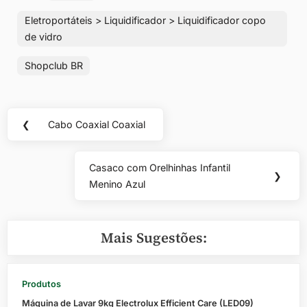
Eletroportáteis > Liquidificador > Liquidificador copo
de vidro
Shopclub BR
Navegação
❮
Cabo Coaxial Coaxial
Previous
de
Post:
Post
Casaco com Orelhinhas Infantil
Next
❯
Menino Azul
Post:
Mais Sugestões:
Produtos
Máquina de Lavar 9kg Electrolux Efficient Care (LED09)