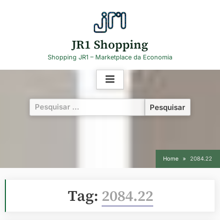
Skip
to
content
JR1 Shopping
Shopping JR1 – Marketplace da Economia
Pesquisar
por:
Home
2084.22
Tag:
2084.22