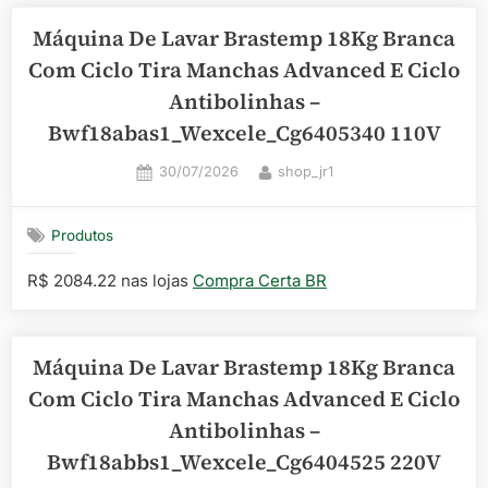
Máquina De Lavar Brastemp 18Kg Branca
Com Ciclo Tira Manchas Advanced E Ciclo
Antibolinhas –
Bwf18abas1_Wexcele_Cg6405340 110V
Posted
By
30/07/2026
shop_jr1
on
Produtos
R$ 2084.22 nas lojas
Compra Certa BR
Máquina De Lavar Brastemp 18Kg Branca
Com Ciclo Tira Manchas Advanced E Ciclo
Antibolinhas –
Bwf18abbs1_Wexcele_Cg6404525 220V