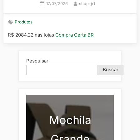
Posted
By
17/07/2026
shop_jr1
on
Produtos
R$ 2084.22 nas lojas
Compra Certa BR
Pesquisar
Buscar
Mochila
Grande