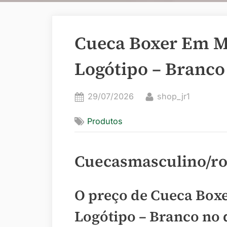
Cueca Boxer Em M
Logótipo – Branco
Posted
By
29/07/2026
shop_jr1
on
Produtos
Cuecasmasculino/r
O preço de Cueca Box
Logótipo – Branco no 