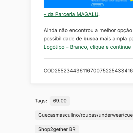
– da Parceria MAGALU
.
Ainda não encontrou a melhor opçã
possibilidade de
busca
mais ampla p
Logótipo – Branco, clique e continue
COD25523443611670075225433416
Tags:
69.00
Cuecasmasculino/roupas/underwear/cu
Shop2gether BR