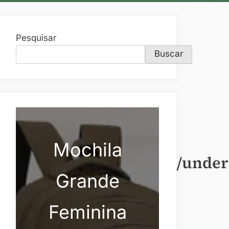
Pesquisar
Buscar
Mochila
rwearmasculino/roupas/unde
Grande
Feminina