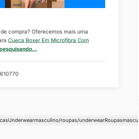
o de compra? Oferecemos mais uma
ara
Cueca Boxer Em Microfibra Com
pesquisando…
610770
ecasUnderwearmasculino/roupas/underwearRoupasmascul