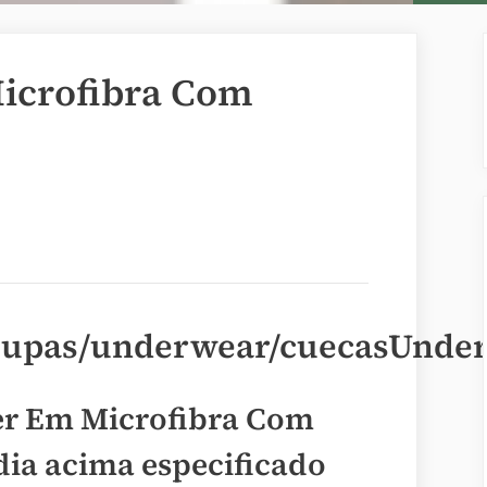
icrofibra Com
oupas/underwear/cuecasUnde
er Em Microfibra Com
dia acima especificado