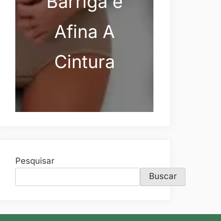
Barriga e
Afina A
Cintura
Pesquisar
Buscar