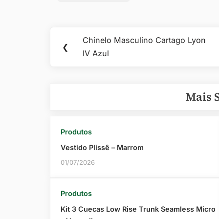
Navegação
Chinelo Masculino Cartago Lyon
Previous
❮
de
IV Azul
Post:
Post
Mais 
Produtos
Vestido Plissê – Marrom
01/07/2026
Produtos
Kit 3 Cuecas Low Rise Trunk Seamless Micro