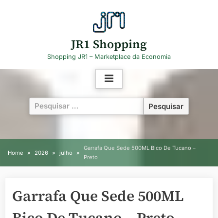
Skip
to
content
JR1 Shopping
Shopping JR1 – Marketplace da Economia
Pesquisar
por:
Garrafa Que Sede 500ML Bico De Tucano –
Home
2026
julho
Preto
Garrafa Que Sede 500ML
Bico De Tucano – Preto