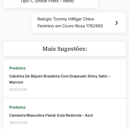
de
Tipo-C Striker Preto – Remo
Post:
Post
Relógio Tommy Hilfiger Chloe
Next
❯
Feminino em Couro Rosa 1782865
Post:
Mais Sugestões:
Produtos
Calcinha De Biquíni Brasileira Com Drapeado Shiny Satin –
Marrom
01/07/2026
Produtos
Camiseta Masculina Flamê Gola Redonda – Azul
26/07/2026