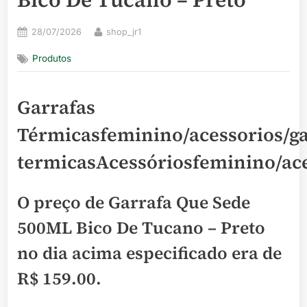
Posted
By
28/07/2026
shop_jr1
on
Produtos
Garrafas
Térmicasfeminino/acessorios/ga
termicasAcessóriosfeminino/ac
O preço de Garrafa Que Sede
500ML Bico De Tucano – Preto
no dia acima especificado era de
R$ 159.00
.