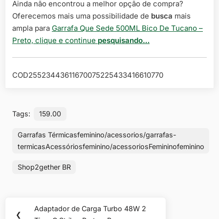
Ainda não encontrou a melhor opção de compra?
Oferecemos mais uma possibilidade de
busca
mais
ampla para
Garrafa Que Sede 500ML Bico De Tucano –
Preto, clique e continue
pesquisando…
COD25523443611670075225433416610770
Tags:
159.00
Garrafas Térmicasfeminino/acessorios/garrafas-
termicasAcessóriosfeminino/acessoriosFemininofeminino
Shop2gether BR
Navegação
Adaptador de Carga Turbo 48W 2
Previous
❮