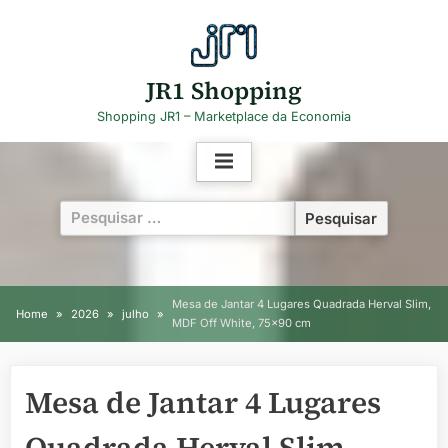
Skip
to
content
JR1 Shopping
Shopping JR1 – Marketplace da Economia
Pesquisar
por:
Mesa de Jantar 4 Lugares Quadrada Herval Slim,
Home
2026
julho
MDF Off White, 75×90 cm
Mesa de Jantar 4 Lugares
Quadrada Herval Slim,