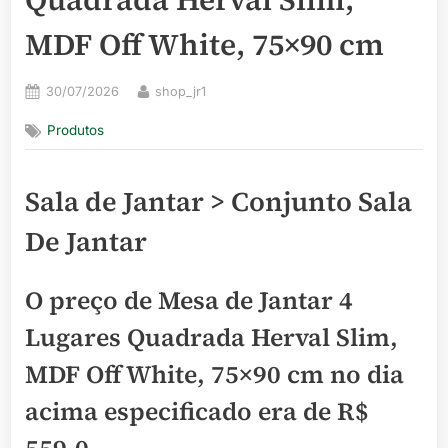
MDF Off White, 75×90 cm
Posted
By
30/07/2026
shop_jr1
on
Produtos
Sala de Jantar > Conjunto Sala
De Jantar
O preço de Mesa de Jantar 4
Lugares Quadrada Herval Slim,
MDF Off White, 75×90 cm no dia
acima especificado era de
R$