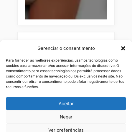
Pesquisar
Gerenciar o consentimento
Buscar
Para fornecer as melhores experiências, usamos tecnologias como
cookies para armazenar e/ou acessar informações do dispositivo. O
consentimento para essas tecnologias nos permitirá processar dados
como comportamento de navegação ou IDs exclusivos neste site. Não
consentir ou retirar o consentimento pode afetar negativamente certos
recursos e funções.
Aceitar
Negar
Alianças
Beleza
Cama
Combos
Conjuntos
Feminino
Flores
Infantil
Jeans
Kits
Masculino
Perfume
Ver preferências