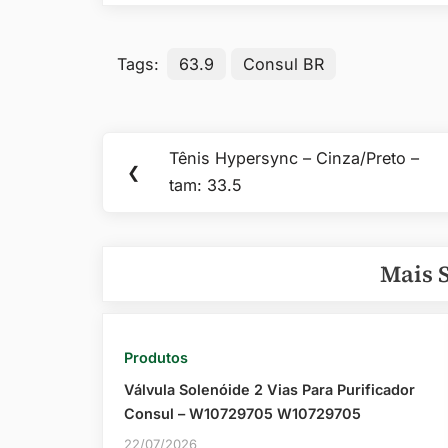
Tags:
63.9
Consul BR
Navegação
Tênis Hypersync – Cinza/Preto –
Previous
❮
de
tam: 33.5
Post:
Post
Mais 
Produtos
Válvula Solenóide 2 Vias Para Purificador
Consul – W10729705 W10729705
22/07/2026