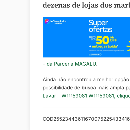
dezenas de lojas dos mar
– da Parceria MAGALU
.
Ainda não encontrou a melhor opçã
possibilidade de
busca
mais ampla p
Lavar – W11159081 W11159081, cliqu
COD25523443611670075225433416