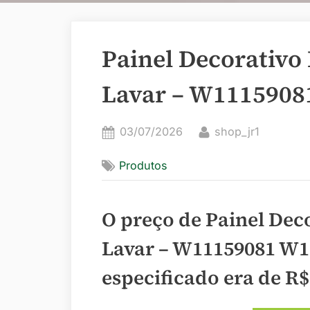
Painel Decorativo
Lavar – W1115908
Posted
By
03/07/2026
shop_jr1
on
Produtos
O preço de Painel Dec
Lavar – W11159081 W1
especificado era de
R$