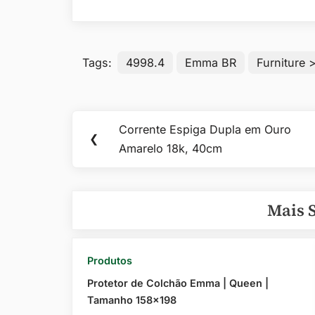
Tags:
4998.4
Emma BR
Furniture 
Navegação
Corrente Espiga Dupla em Ouro
Previous
❮
de
Amarelo 18k, 40cm
Post:
Post
Mais 
Produtos
Protetor de Colchão Emma | Queen |
Tamanho 158×198