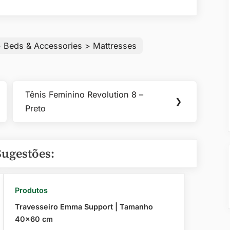
> Beds & Accessories > Mattresses
Tênis Feminino Revolution 8 –
Next
❯
Preto
Post:
Sugestões:
Produtos
Travesseiro Emma Support | Tamanho
40×60 cm