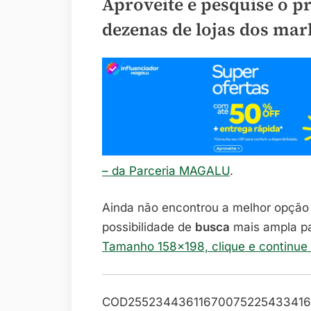
Aproveite e pesquise o p
dezenas de lojas dos mar
– da Parceria MAGALU
.
Ainda não encontrou a melhor opçã
possibilidade de
busca
mais ampla p
Tamanho 158×198, clique e continue
COD25523443611670075225433416