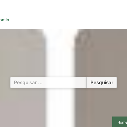
nomia
Pesquisar
por:
Hom