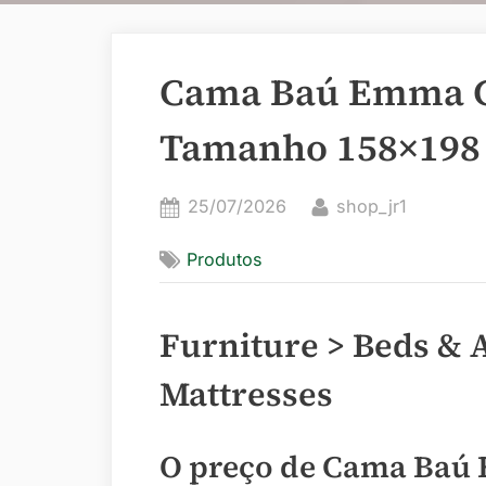
Cama Baú Emma C
Tamanho 158×198
Posted
By
25/07/2026
shop_jr1
on
Produtos
Furniture > Beds & 
Mattresses
O preço de Cama Baú