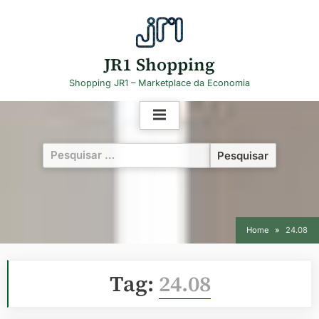
Skip
to
content
JR1 Shopping
Shopping JR1 – Marketplace da Economia
Pesquisar
por:
Home
24.08
Tag:
24.08