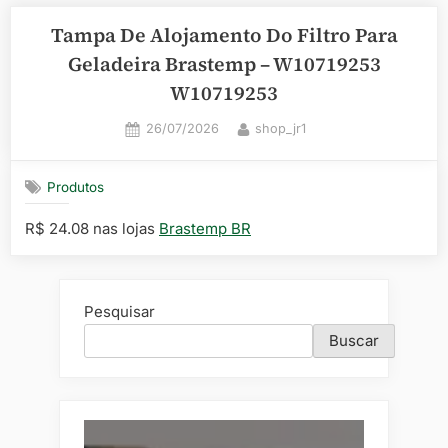
Tampa De Alojamento Do Filtro Para
Geladeira Brastemp – W10719253
W10719253
Posted
By
26/07/2026
shop_jr1
on
Produtos
R$ 24.08 nas lojas
Brastemp BR
Pesquisar
Buscar