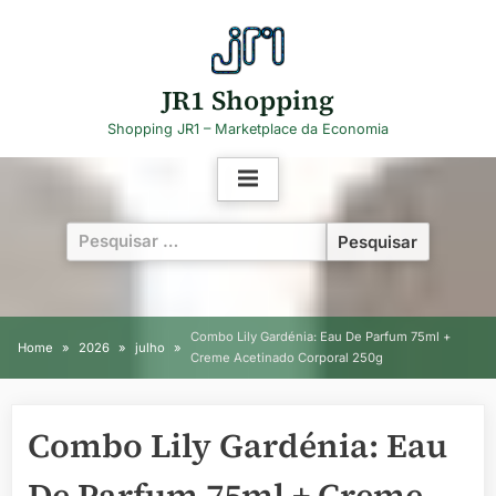
Skip
to
content
JR1 Shopping
Shopping JR1 – Marketplace da Economia
Pesquisar
por:
Combo Lily Gardénia: Eau De Parfum 75ml +
Home
2026
julho
Creme Acetinado Corporal 250g
Combo Lily Gardénia: Eau
De Parfum 75ml + Creme