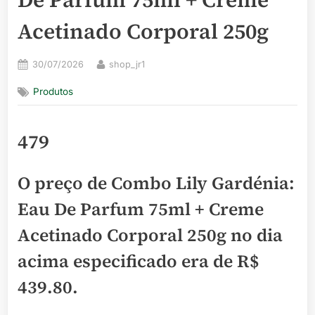
Acetinado Corporal 250g
Posted
By
30/07/2026
shop_jr1
on
Produtos
479
O preço de Combo Lily Gardénia:
Eau De Parfum 75ml + Creme
Acetinado Corporal 250g no dia
acima especificado era de
R$
439.80
.