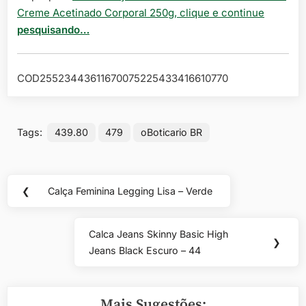
Creme Acetinado Corporal 250g, clique e continue
pesquisando…
COD25523443611670075225433416610770
Tags:
439.80
479
oBoticario BR
Navegação
❮
Calça Feminina Legging Lisa – Verde
Previous
de
Post:
Post
Calca Jeans Skinny Basic High
Next
❯
Jeans Black Escuro – 44
Post:
Mais Sugestões: