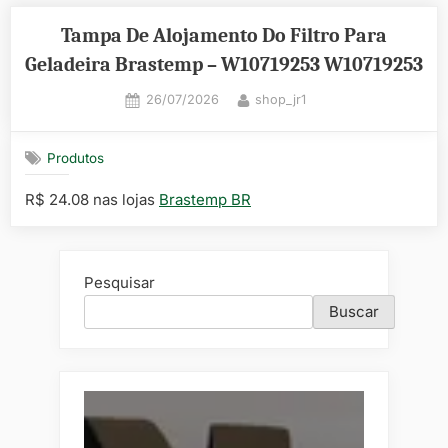
Tampa De Alojamento Do Filtro Para
Geladeira Brastemp – W10719253 W10719253
Posted
By
26/07/2026
shop_jr1
on
Produtos
R$ 24.08 nas lojas
Brastemp BR
Pesquisar
Buscar