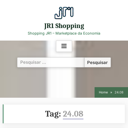
Skip
to
content
JR1 Shopping
Shopping JR1 – Marketplace da Economia
Pesquisar
por:
Home
24.08
Tag:
24.08