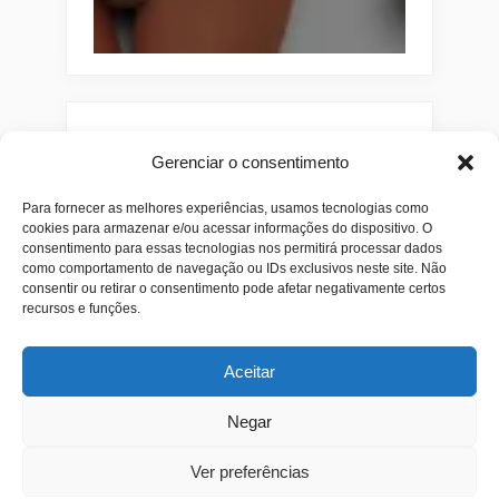
Pesquisar
Gerenciar o consentimento
Buscar
Para fornecer as melhores experiências, usamos tecnologias como
cookies para armazenar e/ou acessar informações do dispositivo. O
consentimento para essas tecnologias nos permitirá processar dados
como comportamento de navegação ou IDs exclusivos neste site. Não
consentir ou retirar o consentimento pode afetar negativamente certos
recursos e funções.
Aceitar
Negar
Alianças
Beleza
Cama
Combos
Conjuntos
Feminino
Flores
Infantil
Jeans
Kits
Masculino
Perfume
Ver preferências