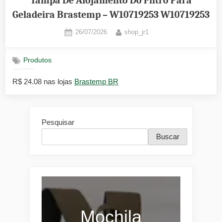
Tampa De Alojamento Do Filtro Para
Geladeira Brastemp – W10719253 W10719253
Posted
By
26/07/2026
shop_jr1
on
Produtos
R$ 24.08 nas lojas
Brastemp BR
Pesquisar
Buscar
Mochila