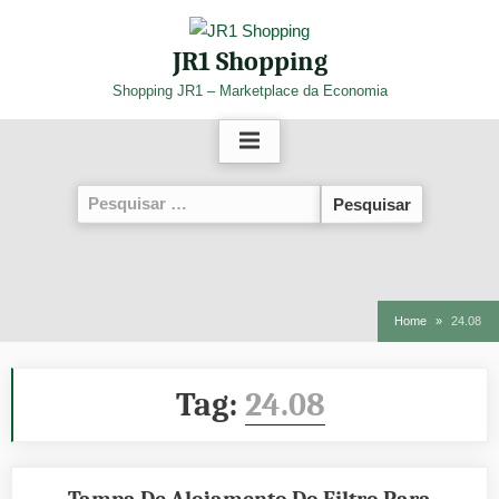
Skip
to
JR1 Shopping
content
Shopping JR1 – Marketplace da Economia
Pesquisar
por:
Home
24.08
Tag:
24.08