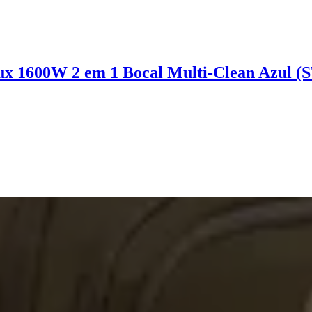
lux 1600W 2 em 1 Bocal Multi-Clean Azul (