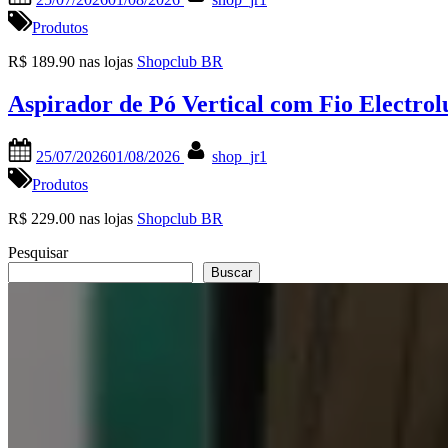
on
Produtos
R$ 189.90 nas lojas
Shopclub BR
Aspirador de Pó Vertical com Fio Electro
Posted
By
25/07/2026
01/08/2026
shop_jr1
on
Produtos
R$ 229.00 nas lojas
Shopclub BR
Pesquisar
Buscar