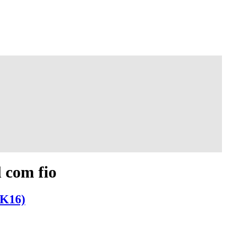
l com fio
TK16)