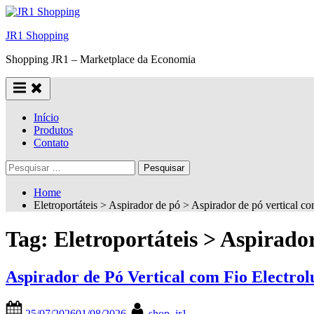
Skip
to
JR1 Shopping
content
Shopping JR1 – Marketplace da Economia
Início
Produtos
Contato
Pesquisar
por:
Home
Eletroportáteis > Aspirador de pó > Aspirador de pó vertical co
Tag:
Eletroportáteis > Aspirador
Aspirador de Pó Vertical com Fio Electr
Posted
By
25/07/2026
01/08/2026
shop_jr1