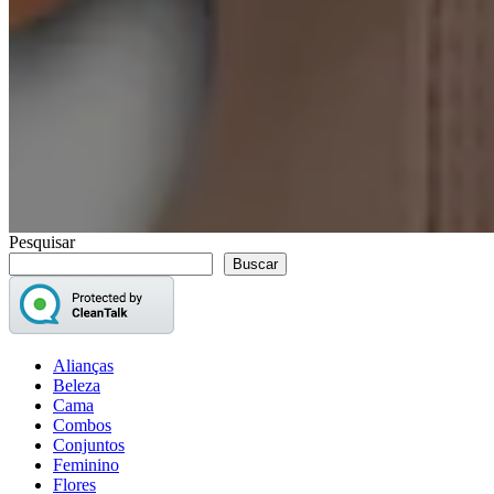
Pesquisar
Buscar
Alianças
Beleza
Cama
Combos
Conjuntos
Feminino
Flores