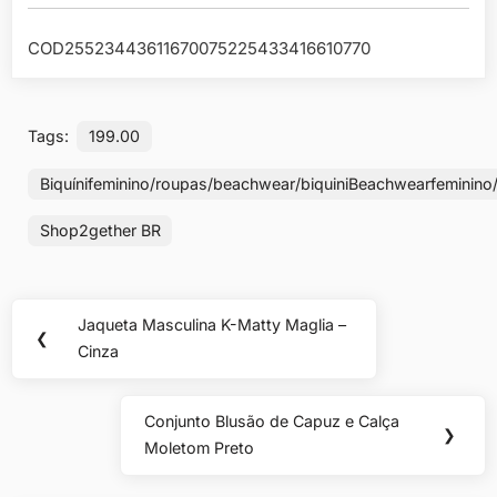
COD25523443611670075225433416610770
Tags:
199.00
Biquínifeminino/roupas/beachwear/biquiniBeachwearfeminin
Shop2gether BR
Navegação
Jaqueta Masculina K-Matty Maglia –
Previous
❮
de
Cinza
Post:
Post
Conjunto Blusão de Capuz e Calça
Next
❯
Moletom Preto
Post: