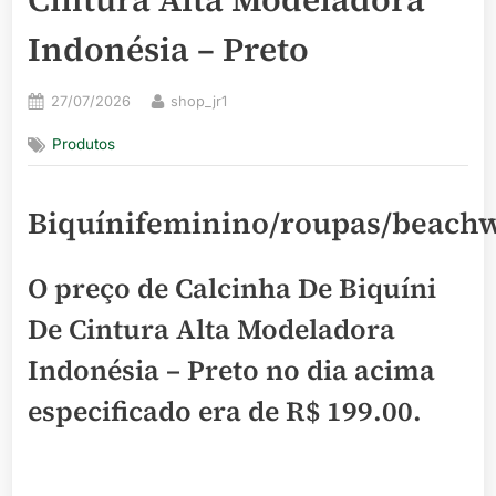
Indonésia – Preto
Posted
By
27/07/2026
shop_jr1
on
Produtos
Biquínifeminino/roupas/beach
O preço de Calcinha De Biquíni
De Cintura Alta Modeladora
Indonésia – Preto no dia acima
especificado era de
R$ 199.00
.