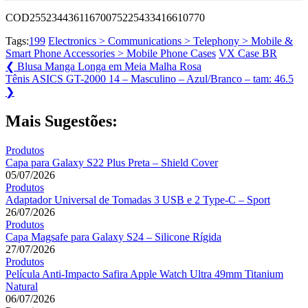
COD25523443611670075225433416610770
Tags:
199
Electronics > Communications > Telephony > Mobile &
Smart Phone Accessories > Mobile Phone Cases
VX Case BR
Navegação
Previous
❮
Blusa Manga Longa em Meia Malha Rosa
Post:
Next
Tênis ASICS GT-2000 14 – Masculino – Azul/Branco – tam: 46.5
de
Post:
❯
Post
Mais Sugestões:
Produtos
Capa para Galaxy S22 Plus Preta – Shield Cover
05/07/2026
Produtos
Adaptador Universal de Tomadas 3 USB e 2 Type-C – Sport
26/07/2026
Produtos
Capa Magsafe para Galaxy S24 – Silicone Rígida
27/07/2026
Produtos
Película Anti-Impacto Safira Apple Watch Ultra 49mm Titanium
Natural
06/07/2026