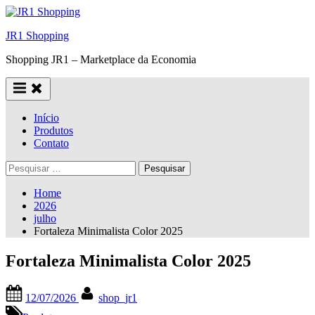
Skip
to
JR1 Shopping
content
Shopping JR1 – Marketplace da Economia
Início
Produtos
Contato
Pesquisar
por:
Home
2026
julho
Fortaleza Minimalista Color 2025
Fortaleza Minimalista Color 2025
Posted
By
12/07/2026
shop_jr1
on