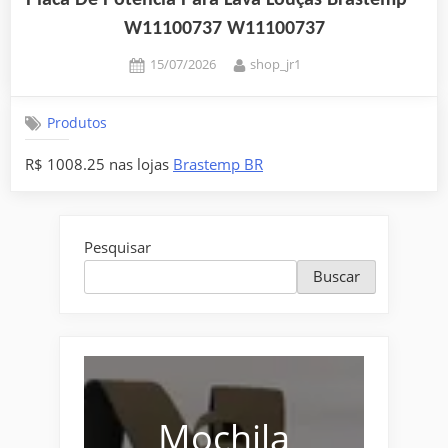
Placa De Potencia Para Lava Louças Brastemp –
W11100737 W11100737
Posted
By
15/07/2026
shop_jr1
on
Produtos
R$ 1008.25 nas lojas
Brastemp BR
Pesquisar
Buscar
Mochila