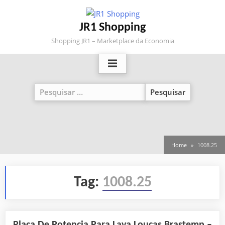
Skip
to
JR1 Shopping
content
Shopping JR1 – Marketplace da Economia
Pesquisar
por:
Home
1008.25
Tag:
1008.25