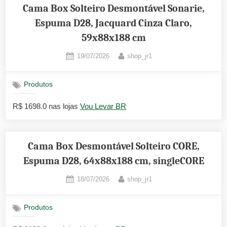
Cama Box Solteiro Desmontável Sonarie,
Espuma D28, Jacquard Cinza Claro,
59x88x188 cm
Posted
By
19/07/2026
shop_jr1
on
Produtos
R$ 1698.0 nas lojas
Vou Levar BR
Cama Box Desmontável Solteiro CORE,
Espuma D28, 64x88x188 cm, singleCORE
Posted
By
18/07/2026
shop_jr1
on
Produtos