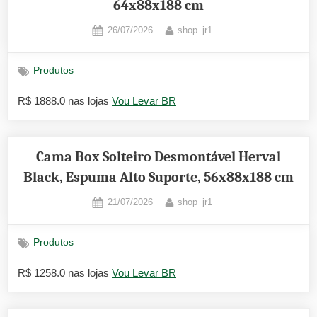
64x88x188 cm
Posted
By
26/07/2026
shop_jr1
on
Produtos
R$ 1888.0 nas lojas
Vou Levar BR
Cama Box Solteiro Desmontável Herval
Black, Espuma Alto Suporte, 56x88x188 cm
Posted
By
21/07/2026
shop_jr1
on
Produtos
R$ 1258.0 nas lojas
Vou Levar BR