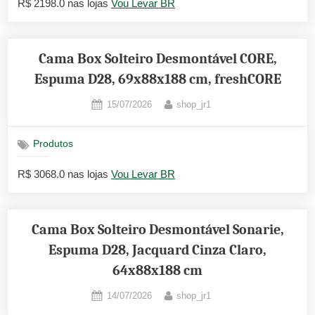
R$ 2198.0 nas lojas
Vou Levar BR
Cama Box Solteiro Desmontável CORE,
Espuma D28, 69x88x188 cm, freshCORE
Posted
By
15/07/2026
shop_jr1
on
Produtos
R$ 3068.0 nas lojas
Vou Levar BR
Cama Box Solteiro Desmontável Sonarie,
Espuma D28, Jacquard Cinza Claro,
64x88x188 cm
Posted
By
14/07/2026
shop_jr1
on