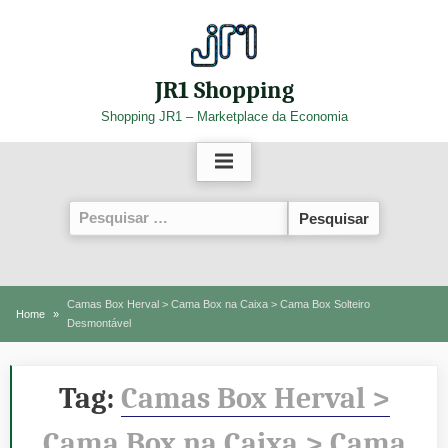
Skip
to
content
JR1 Shopping
Shopping JR1 – Marketplace da Economia
Pesquisar
por:
Camas Box Herval > Cama Box na Caixa > Cama Box Solteiro
Home
Desmontável
Tag:
Camas Box Herval >
Cama Box na Caixa > Cama