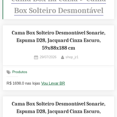
Box Solteiro Desmontável
Cama Box Solteiro Desmontável Sonarie,
Espuma D28, Jacquard Cinza Escuro,
59x88x188 cm
Posted
By
29/07/2026
shop_jr1
on
Produtos
R$ 1698.0 nas lojas
Vou Levar BR
Cama Box Solteiro Desmontável Sonarie,
Espuma D28, Jacquard Cinza Escuro,