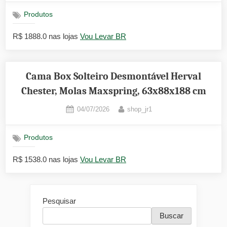
Produtos
R$ 1888.0 nas lojas
Vou Levar BR
Cama Box Solteiro Desmontável Herval
Chester, Molas Maxspring, 63x88x188 cm
Posted
By
04/07/2026
shop_jr1
on
Produtos
R$ 1538.0 nas lojas
Vou Levar BR
Pesquisar
Buscar