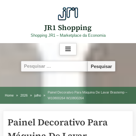
Skip
to
content
JR1 Shopping
Shopping JR1 – Marketplace da Economia
Pesquisar
por:
Painel Decorativo Para Máquina De Lavar Brastemp –
Home
2026
julho
W10800264 W10800264
Painel Decorativo Para
Máquina De Lavar