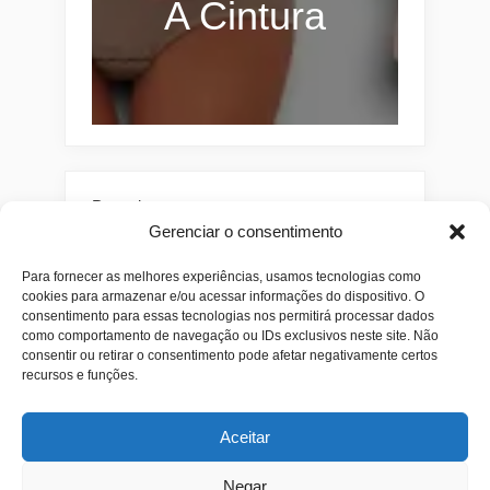
A Cintura
Pesquisar
Gerenciar o consentimento
Buscar
Para fornecer as melhores experiências, usamos tecnologias como
cookies para armazenar e/ou acessar informações do dispositivo. O
consentimento para essas tecnologias nos permitirá processar dados
como comportamento de navegação ou IDs exclusivos neste site. Não
consentir ou retirar o consentimento pode afetar negativamente certos
recursos e funções.
Aceitar
Alianças
Beleza
Cama
Combos
Conjuntos
Feminino
Negar