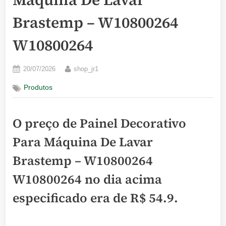
Brastemp – W10800264
W10800264
Posted
By
20/07/2026
shop_jr1
on
Produtos
O preço de Painel Decorativo
Para Máquina De Lavar
Brastemp – W10800264
W10800264 no dia acima
especificado era de
R$ 54.9
.