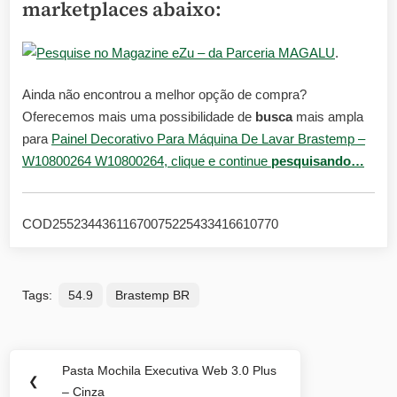
marketplaces abaixo:
– da Parceria MAGALU
.
Ainda não encontrou a melhor opção de compra?
Oferecemos mais uma possibilidade de
busca
mais ampla
para
Painel Decorativo Para Máquina De Lavar Brastemp –
W10800264 W10800264, clique e continue
pesquisando…
COD25523443611670075225433416610770
Tags:
54.9
Brastemp BR
Navegação
Pasta Mochila Executiva Web 3.0 Plus
Previous
❮
de
– Cinza