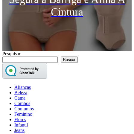
Cintura
Pesquisar
Buscar
Alianças
Beleza
Cama
Combos
Conjuntos
Feminino
Flores
Infantil
Jeans