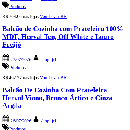
on
Produtos
R$ 764.06 nas lojas
Vou Levar BR
Balcão de Cozinha com Prateleira 100%
MDF, Herval Ten, Off White e Louro
Freijó
Posted
By
27/07/2026
shop_jr1
on
Produtos
R$ 462.77 nas lojas
Vou Levar BR
Balcão De Cozinha Com Prateleira
Herval Viana, Branco Ártico e Cinza
Argila
Posted
By
26/07/2026
shop_jr1
on
Produtos