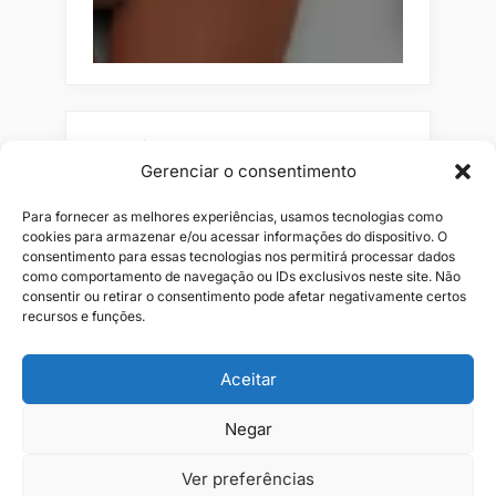
Pesquisar
Gerenciar o consentimento
Buscar
Para fornecer as melhores experiências, usamos tecnologias como
cookies para armazenar e/ou acessar informações do dispositivo. O
consentimento para essas tecnologias nos permitirá processar dados
como comportamento de navegação ou IDs exclusivos neste site. Não
consentir ou retirar o consentimento pode afetar negativamente certos
recursos e funções.
Aceitar
Negar
Alianças
Beleza
Cama
Combos
Conjuntos
Feminino
Flores
Infantil
Jeans
Kits
Masculino
Perfume
Ver preferências