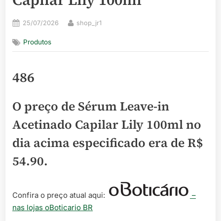
Posted
By
25/07/2026
shop_jr1
on
Produtos
486
O preço de Sérum Leave-in
Acetinado Capilar Lily 100ml no
dia acima especificado era de
R$
54.90
.
Confira o preço atual aqui:
–
nas lojas oBoticario BR