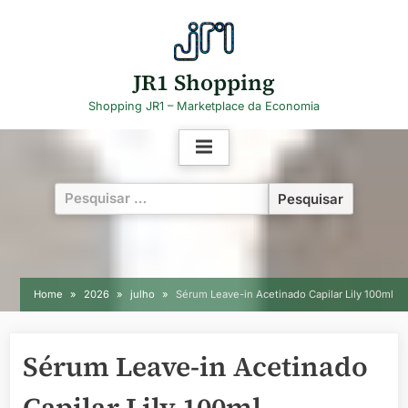
Skip
to
content
JR1 Shopping
Shopping JR1 – Marketplace da Economia
Pesquisar
por:
Home
2026
julho
Sérum Leave-in Acetinado Capilar Lily 100ml
Sérum Leave-in Acetinado
Capilar Lily 100ml