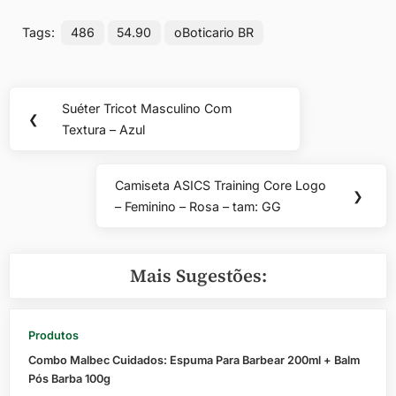
Tags:
486
54.90
oBoticario BR
Navegação
Suéter Tricot Masculino Com
Previous
❮
de
Textura – Azul
Post:
Post
Camiseta ASICS Training Core Logo
Next
❯
– Feminino – Rosa – tam: GG
Post:
Mais Sugestões:
Produtos
Combo Malbec Cuidados: Espuma Para Barbear 200ml + Balm
Pós Barba 100g