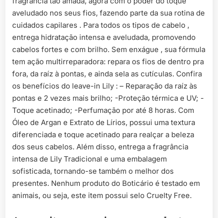
fragrância tão amada, agora com o poder do toque
aveludado nos seus fios, fazendo parte da sua rotina de
cuidados capilares . Para todos os tipos de cabelo ,
entrega hidratação intensa e aveludada, promovendo
cabelos fortes e com brilho. Sem enxágue , sua fórmula
tem ação multirreparadora: repara os fios de dentro pra
fora, da raíz à pontas, e ainda sela as cutículas. Confira
os benefícios do leave-in Lily : – Reparação da raíz às
pontas e 2 vezes mais brilho; -Proteção térmica e UV; -
Toque acetinado; -Perfumação por até 8 horas. Com
Óleo de Argan e Extrato de Lírios, possui uma textura
diferenciada e toque acetinado para realçar a beleza
dos seus cabelos. Além disso, entrega a fragrância
intensa de Lily Tradicional e uma embalagem
sofisticada, tornando-se também o melhor dos
presentes. Nenhum produto do Boticário é testado em
animais, ou seja, este item possui selo Cruelty Free.