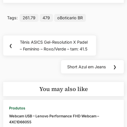
Tags:
261.79
479
oBoticario BR
Navegação
Tênis ASICS Gel-Resolution X Padel
Previous
❮
de
– Feminino – Roxo/Verde – tam: 41.5
Post:
Post
Short Azul em Jeans
❯
Next
Post:
You may also like
Produtos
Webcam USB – Lenovo Performance FHD Webcam –
4XC1D66055