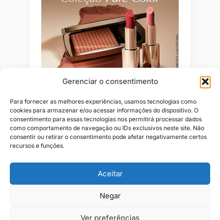
Gerenciar o consentimento
Para fornecer as melhores experiências, usamos tecnologias como
cookies para armazenar e/ou acessar informações do dispositivo. O
consentimento para essas tecnologias nos permitirá processar dados
como comportamento de navegação ou IDs exclusivos neste site. Não
consentir ou retirar o consentimento pode afetar negativamente certos
recursos e funções.
Aceitar
Alianças
Beleza
Cama
Combos
Conjuntos
Feminino
Negar
Flores
Infantil
Jeans
Kits
Masculino
Perfume
Ver preferências