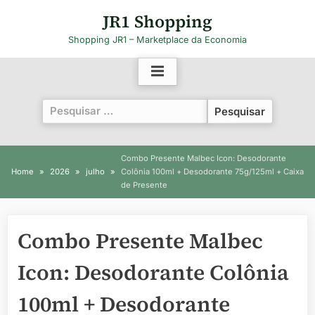
Skip
JR1 Shopping
to
Shopping JR1 – Marketplace da Economia
content
Pesquisar
por:
Combo Presente Malbec Icon: Desodorante
Home
2026
julho
Colônia 100ml + Desodorante 75g/125ml + Caixa
de Presente
Combo Presente Malbec
Icon: Desodorante Colônia
100ml + Desodorante