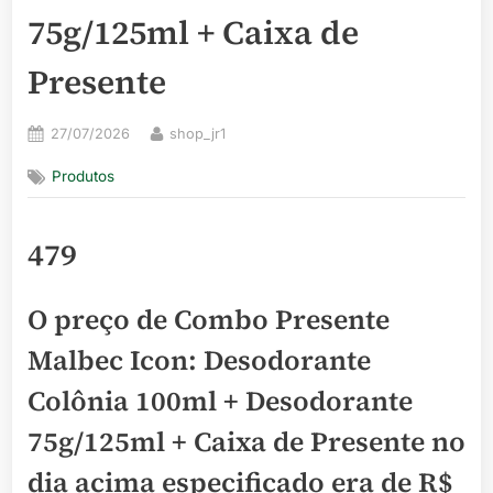
75g/125ml + Caixa de
Presente
Posted
By
27/07/2026
shop_jr1
on
Produtos
479
O preço de Combo Presente
Malbec Icon: Desodorante
Colônia 100ml + Desodorante
75g/125ml + Caixa de Presente no
dia acima especificado era de
R$