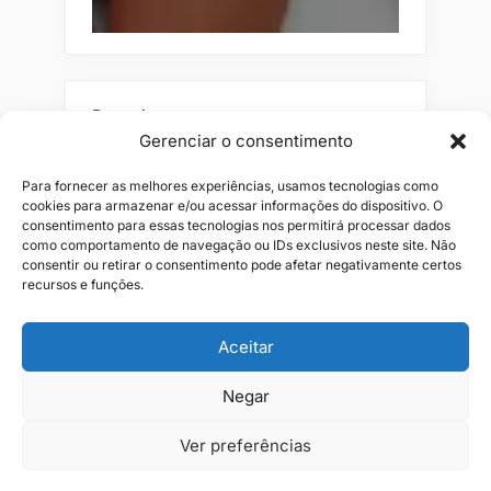
Pesquisar
Gerenciar o consentimento
Buscar
Para fornecer as melhores experiências, usamos tecnologias como
cookies para armazenar e/ou acessar informações do dispositivo. O
consentimento para essas tecnologias nos permitirá processar dados
como comportamento de navegação ou IDs exclusivos neste site. Não
consentir ou retirar o consentimento pode afetar negativamente certos
recursos e funções.
Aceitar
Alianças
Beleza
Cama
Combos
Conjuntos
Feminino
Negar
Flores
Infantil
Jeans
Kits
Masculino
Perfume
Ver preferências