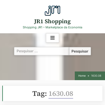
Skip
to
content
JR1 Shopping
Shopping JR1 – Marketplace da Economia
Pesquisar
por:
Home
1630.08
Tag:
1630.08