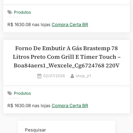
on
Produtos
R$ 1630.08 nas lojas
Compra Certa BR
Forno De Embutir A Gás Brastemp 78
Litros Preto Com Grill E Timer Touch –
Boa84aers1_Wexcele_Cg6724768 220V
Posted
By
02/07/2026
shop_jr1
on
Produtos
R$ 1630.08 nas lojas
Compra Certa BR
Pesquisar