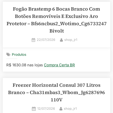
Fogão Brastemp 6 Bocas Branco Com
Botões Removíveis E Exclusivo Aro
Protetor – Bfs6ncbus2_Wotimo_Cg6733247
Bivolt
Posted
By
22/07/2026
shop_jr1
on
Produtos
R$ 1630.08 nas lojas
Compra Certa BR
Freezer Horizontal Consul 307 Litros
Branco – Cha31mbas3_Wbom_Jg6287696
110V
Posted
By
12/07/2026
shop_jr1