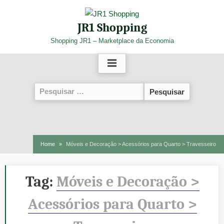
Skip
to
JR1 Shopping
content
Shopping JR1 – Marketplace da Economia
Pesquisar
por:
Home
Móveis e Decoração > Acessórios para Quarto > Travesseiro
Tag:
Móveis e Decoração >
Acessórios para Quarto >