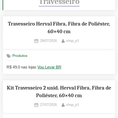
Travesseiro
Travesseiro Herval Fibra, Fibra de Poliéster,
60×40 cm
Posted
By
29/07/2026
shop_jr1
on
Produtos
R$ 49.0 nas lojas
Vou Levar BR
Kit Travesseiro 2 unid. Herval Fibra, Fibra de
Poliéster, 60×40 cm
Posted
By
27/07/2026
shop_jr1
on