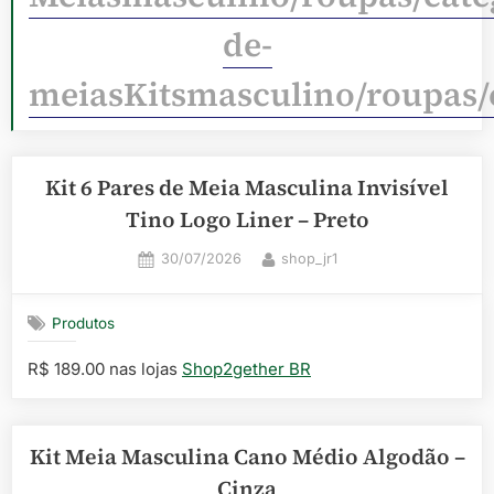
de-
meiasKitsmasculino/roupas/
Kit 6 Pares de Meia Masculina Invisível
Tino Logo Liner – Preto
Posted
By
30/07/2026
shop_jr1
on
Produtos
R$ 189.00 nas lojas
Shop2gether BR
Kit Meia Masculina Cano Médio Algodão –
Cinza