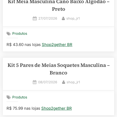
Kit Meia Masculina Cano Baixo Algodão –
Preto
Posted
By
27/07/2026
shop_jr1
on
Produtos
R$ 43.60 nas lojas
Shop2gether BR
Kit 5 Pares de Meias Soquetes Masculina –
Branco
Posted
By
08/07/2026
shop_jr1
on
Produtos
R$ 75.99 nas lojas
Shop2gether BR