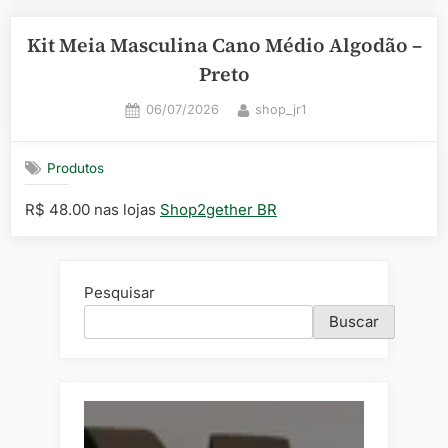
Kit Meia Masculina Cano Médio Algodão –
Preto
Posted
By
06/07/2026
shop_jr1
on
Produtos
R$ 48.00 nas lojas
Shop2gether BR
Pesquisar
Buscar