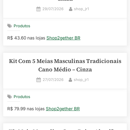
Posted
By
29/07/2026
shop_jr1
on
Produtos
R$ 43.60 nas lojas
Shop2gether BR
Kit Com 5 Meias Masculinas Tradicionais
Cano Médio – Cinza
Posted
By
27/07/2026
shop_jr1
on
Produtos
R$ 79.99 nas lojas
Shop2gether BR