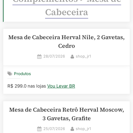
Cabeceira
Mesa de Cabeceira Herval Nile, 2 Gavetas,
Cedro
Posted
By
28/07/2026
shop_jr1
on
Produtos
R$ 299.0 nas lojas
Vou Levar BR
Mesa de Cabeceira Retrô Herval Moscow,
3 Gavetas, Grafite
Posted
By
25/07/2026
shop_jr1