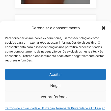
Pesquisar
Gerenciar o consentimento
Buscar
Para fornecer as melhores experiências, usamos tecnologias como
cookies para armazenar e/ou acessar informações do dispositivo. O
consentimento para essas tecnologias nos permitirá processar dados
como comportamento de navegação ou IDs exclusivos neste site. Não
consentir ou retirar o consentimento pode afetar negativamente certos
recursos e funções.
Aceitar
Negar
Alianças
Beleza
Cama
Combos
Conjuntos
Feminino
Flores
Infantil
Jeans
Kits
Masculino
Perfume
Ver preferências
Termos de Privacidade e Utilização
Termos de Privacidade e Utilização
Copyright © 2026 JR1 Shopping.