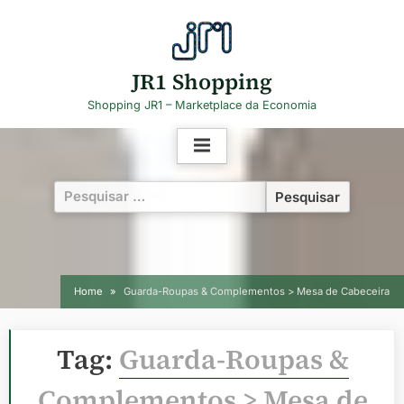
Skip
to
content
JR1 Shopping
Shopping JR1 – Marketplace da Economia
Pesquisar
por:
Home
Guarda-Roupas & Complementos > Mesa de Cabeceira
Tag:
Guarda-Roupas &
Complementos > Mesa de