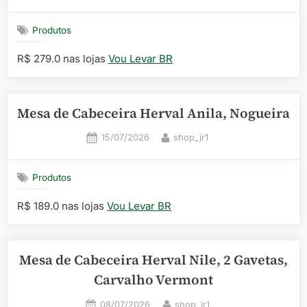
on
Produtos
R$ 279.0 nas lojas
Vou Levar BR
Mesa de Cabeceira Herval Anila, Nogueira
Posted
By
15/07/2026
shop_jr1
on
Produtos
R$ 189.0 nas lojas
Vou Levar BR
Mesa de Cabeceira Herval Nile, 2 Gavetas,
Carvalho Vermont
Posted
By
08/07/2026
shop_jr1