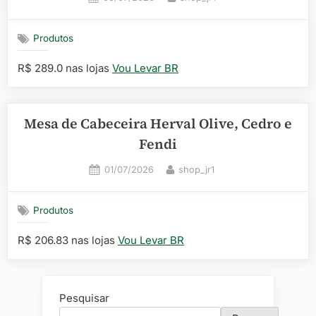
on
Produtos
R$ 289.0 nas lojas
Vou Levar BR
Mesa de Cabeceira Herval Olive, Cedro e
Fendi
Posted
By
01/07/2026
shop_jr1
on
Produtos
R$ 206.83 nas lojas
Vou Levar BR
Pesquisar