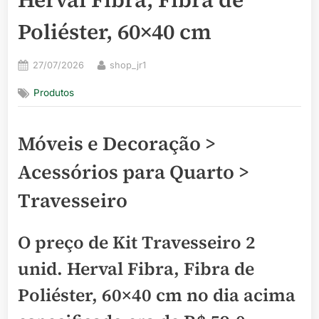
Poliéster, 60×40 cm
Posted
By
27/07/2026
shop_jr1
on
Produtos
Móveis e Decoração >
Acessórios para Quarto >
Travesseiro
O preço de Kit Travesseiro 2
unid. Herval Fibra, Fibra de
Poliéster, 60×40 cm no dia acima