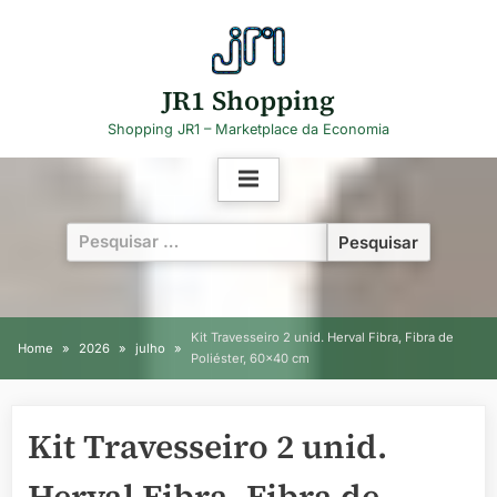
Skip
to
content
JR1 Shopping
Shopping JR1 – Marketplace da Economia
Pesquisar
por:
Kit Travesseiro 2 unid. Herval Fibra, Fibra de
Home
2026
julho
Poliéster, 60×40 cm
Kit Travesseiro 2 unid.
Herval Fibra, Fibra de