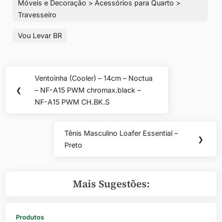
Móveis e Decoração > Acessórios para Quarto >
Travesseiro
Vou Levar BR
Navegação
Ventoinha (Cooler) – 14cm – Noctua
Previous
de
❮
– NF-A15 PWM chromax.black –
Post:
NF-A15 PWM CH.BK.S
Post
Tênis Masculino Loafer Essential –
Next
❯
Preto
Post:
Mais Sugestões:
Produtos