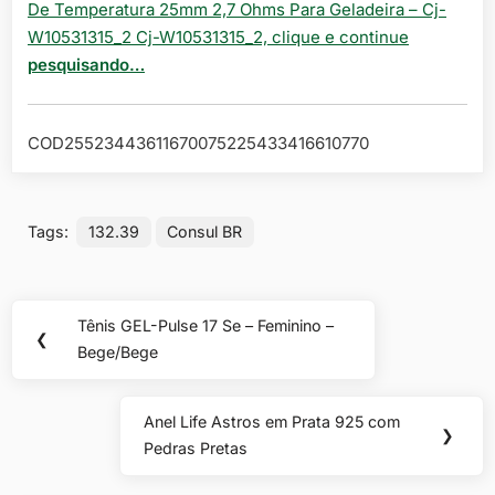
De Temperatura 25mm 2,7 Ohms Para Geladeira – Cj-
W10531315_2 Cj-W10531315_2, clique e continue
pesquisando…
COD25523443611670075225433416610770
Tags:
132.39
Consul BR
Navegação
Tênis GEL-Pulse 17 Se – Feminino –
Previous
❮
de
Bege/Bege
Post:
Post
Anel Life Astros em Prata 925 com
Next
❯
Pedras Pretas
Post: