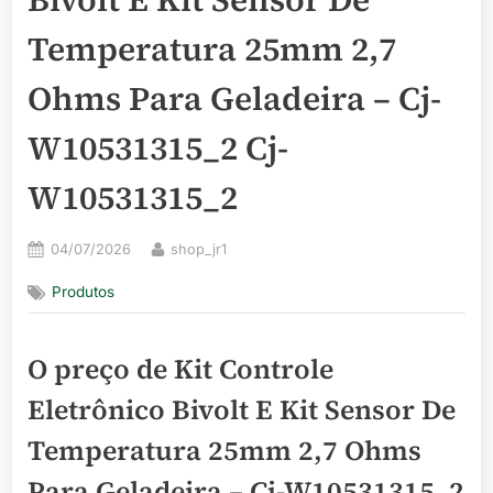
Temperatura 25mm 2,7
Ohms Para Geladeira – Cj-
W10531315_2 Cj-
W10531315_2
Posted
By
04/07/2026
shop_jr1
on
Produtos
O preço de Kit Controle
Eletrônico Bivolt E Kit Sensor De
Temperatura 25mm 2,7 Ohms
Para Geladeira – Cj-W10531315_2