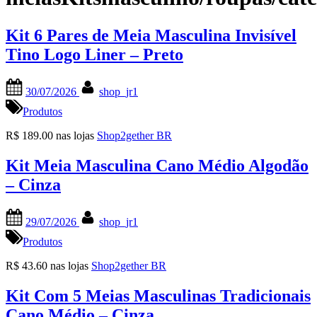
Kit 6 Pares de Meia Masculina Invisível
Tino Logo Liner – Preto
Posted
By
30/07/2026
shop_jr1
on
Produtos
R$ 189.00 nas lojas
Shop2gether BR
Kit Meia Masculina Cano Médio Algodão
– Cinza
Posted
By
29/07/2026
shop_jr1
on
Produtos
R$ 43.60 nas lojas
Shop2gether BR
Kit Com 5 Meias Masculinas Tradicionais
Cano Médio – Cinza