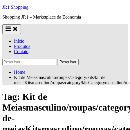
Skip
JR1 Shopping
to
Shopping JR1 – Marketplace da Economia
content
Início
Produtos
Contato
Pesquisar
por:
Home
Kit de Meiasmasculino/roupas/category/kits/kit-de-
meiasKitsmasculino/roupas/category/kitsCategorymasculino/r
Tag:
Kit de
Meiasmasculino/roupas/category/
de-
meiasKitsmasculino/roupas/cat