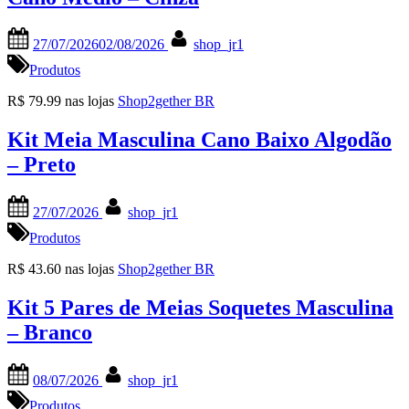
Posted
By
27/07/2026
02/08/2026
shop_jr1
on
Produtos
R$ 79.99 nas lojas
Shop2gether BR
Kit Meia Masculina Cano Baixo Algodão
– Preto
Posted
By
27/07/2026
shop_jr1
on
Produtos
R$ 43.60 nas lojas
Shop2gether BR
Kit 5 Pares de Meias Soquetes Masculina
– Branco
Posted
By
08/07/2026
shop_jr1
on
Produtos