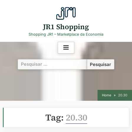
Skip
to
content
JR1 Shopping
Shopping JR1 – Marketplace da Economia
Pesquisar
por:
Home
20.30
Tag:
20.30