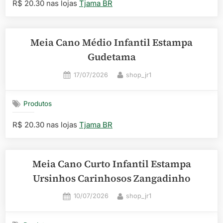
R$ 20.30 nas lojas
Tjama BR
Meia Cano Médio Infantil Estampa
Gudetama
Posted
By
17/07/2026
shop_jr1
on
Produtos
R$ 20.30 nas lojas
Tjama BR
Meia Cano Curto Infantil Estampa
Ursinhos Carinhosos Zangadinho
Posted
By
10/07/2026
shop_jr1
on