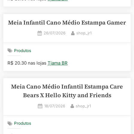
Meia Infantil Cano Médio Estampa Gamer
Posted
By
26/07/2026
shop_jr1
on
Produtos
R$ 20.30 nas lojas
Tjama BR
Meia Cano Médio Infantil Estampa Care
Bears X Hello Kitty and Friends
Posted
By
18/07/2026
shop_jr1
on
Produtos