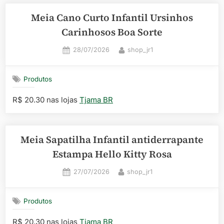
Meia Cano Curto Infantil Ursinhos
Carinhosos Boa Sorte
Posted
By
28/07/2026
shop_jr1
on
Produtos
R$ 20.30 nas lojas
Tjama BR
Meia Sapatilha Infantil antiderrapante
Estampa Hello Kitty Rosa
Posted
By
27/07/2026
shop_jr1
on
Produtos
R$ 20.30 nas lojas
Tjama BR