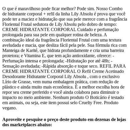
O que é maravilhoso pode ficar melhor? Pode sim. Nosso Combo
de hidratante corporal + refil da linha Lily Absolu é prova que você
pode ter a maciez e hidratação que sua pele merece com a fragrância
Floriental Frutal sedutora de Lily Absolu pelo dobro de tempo:
CREME HIDRATANTE CORPORAL Cuidado e perfumação
prolongada para sua pele em qualquer rotina de beleza. A
combinação ideal da fragrância Floriental Frutal com uma textura
aveludada e macia, que desliza fácil pela pele. Sua fórmula rica com
Manteiga de Karité, que hidrata profundamente e cria uma barreira
protetora; e Vitamina E, que tem ação antioxidante, oferece: -
Perfumação intensa e prolongada; -Hidratação por até 48h; -
Sensação aveludada; -Rápida absorção e toque seco. REFIL PARA
CREME HIDRATANTE CORPORAL O Refil Creme Acetinado
Desodorante Hidratante Corporal Lily Absolu , com o exclusivo
Lírio de Grasse, vem numa embalagem prática, com redução de
plástico e ainda muito mais econômica. É a melhor escolha hora de
repor seu creme preferido e você ainda colabora para diminuir o
impacto no meio ambiente. Nenhum produto O Boticário é testado
em animais, ou seja, este item possui selo Cruelty Free. Produto
vegano.
Aproveite e pesquise o preço deste produto em dezenas de lojas
dos marketplaces abaixo: