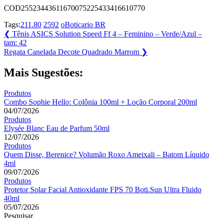
COD25523443611670075225433416610770
Tags:
211.80
2592
oBoticario BR
Navegação
Previous
❮
Tênis ASICS Solution Speed Ff 4 – Feminino – Verde/Azul –
Post:
tam: 42
de
Next
Regata Canelada Decote Quadrado Marrom
❯
Post
Post:
Mais Sugestões:
Produtos
Combo Sophie Hello: Colônia 100ml + Loção Corporal 200ml
04/07/2026
Produtos
Elysée Blanc Eau de Parfum 50ml
12/07/2026
Produtos
Quem Disse, Berenice? Volumão Roxo Ameixali – Batom Líquido
4ml
09/07/2026
Produtos
Protetor Solar Facial Antioxidante FPS 70 Boti.Sun Ultra Fluido
40ml
05/07/2026
Pesquisar