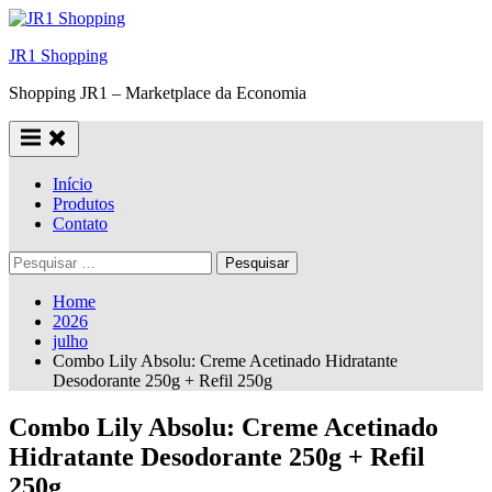
Skip
to
JR1 Shopping
content
Shopping JR1 – Marketplace da Economia
Início
Produtos
Contato
Pesquisar
por:
Home
2026
julho
Combo Lily Absolu: Creme Acetinado Hidratante
Desodorante 250g + Refil 250g
Combo Lily Absolu: Creme Acetinado
Hidratante Desodorante 250g + Refil
250g