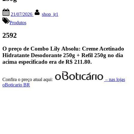
Posted
By
21/07/2026
shop_jr1
on
Produtos
2592
O preço de Combo Lily Absolu: Creme Acetinado
Hidratante Desodorante 250g + Refil 250g no dia
acima especificado era de
R$ 211.80
.
Confira o preço atual aqui:
– nas lojas
oBoticario BR