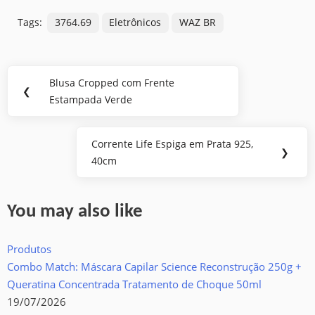
Tags:
3764.69
Eletrônicos
WAZ BR
Navegação
Blusa Cropped com Frente
Previous
❮
de
Estampada Verde
Post:
Post
Corrente Life Espiga em Prata 925,
Next
❯
40cm
Post:
You may also like
Produtos
Combo Match: Máscara Capilar Science Reconstrução 250g +
Queratina Concentrada Tratamento de Choque 50ml
19/07/2026