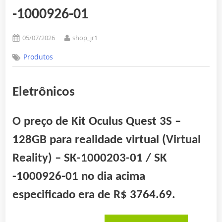
-1000926-01
Posted
By
05/07/2026
shop_jr1
on
Produtos
Eletrônicos
O preço de Kit Oculus Quest 3S –
128GB para realidade virtual (Virtual
Reality) – SK-1000203-01 / SK
-1000926-01 no dia acima
especificado era de
R$ 3764.69
.