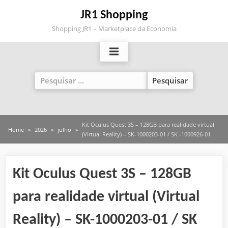
Skip
JR1 Shopping
to
Shopping JR1 – Marketplace da Economia
content
Pesquisar
por:
Kit Oculus Quest 3S – 128GB para realidade virtual
Home
2026
julho
(Virtual Reality) – SK-1000203-01 / SK -1000926-01
Kit Oculus Quest 3S – 128GB
para realidade virtual (Virtual
Reality) – SK-1000203-01 / SK