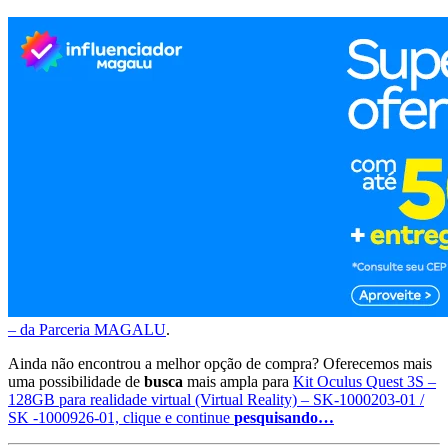
– da Parceria MAGALU
.
Ainda não encontrou a melhor opção de compra? Oferecemos mais
uma possibilidade de
busca
mais ampla para
Kit Oculus Quest 3S –
128GB para realidade virtual (Virtual Reality) – SK-1000203-01 /
SK -1000926-01, clique e continue
pesquisando…