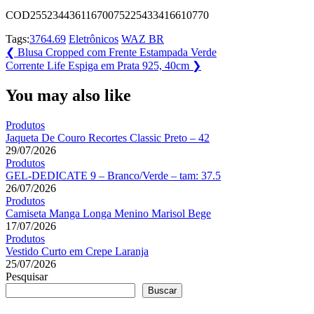
COD25523443611670075225433416610770
Tags:
3764.69
Eletrônicos
WAZ BR
Navegação
Previous
❮
Blusa Cropped com Frente Estampada Verde
Post:
Next
Corrente Life Espiga em Prata 925, 40cm
❯
de
Post:
Post
You may also like
Produtos
Jaqueta De Couro Recortes Classic Preto – 42
29/07/2026
Produtos
GEL-DEDICATE 9 – Branco/Verde – tam: 37.5
26/07/2026
Produtos
Camiseta Manga Longa Menino Marisol Bege
17/07/2026
Produtos
Vestido Curto em Crepe Laranja
25/07/2026
Pesquisar
Buscar