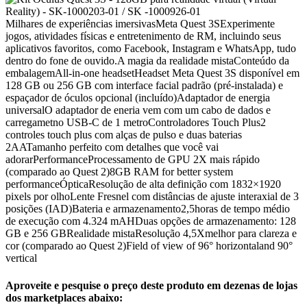
Milhares de experiências imersivasMeta Quest 3SExperimente
jogos, atividades físicas e entretenimento de RM, incluindo seus
aplicativos favoritos, como Facebook, Instagram e WhatsApp, tudo
dentro do fone de ouvido.A magia da realidade mistaConteúdo da
embalagemAll-in-one headsetHeadset Meta Quest 3S disponível em
128 GB ou 256 GB com interface facial padrão (pré-instalada) e
espaçador de óculos opcional (incluído)Adaptador de energia
universalO adaptador de eneria vem com um cabo de dados e
carregametno USB-C de 1 metroControladores Touch Plus2
controles touch plus com alças de pulso e duas baterias
2AATamanho perfeito com detalhes que você vai
adorarPerformanceProcessamento de GPU 2X mais rápido
(comparado ao Quest 2)8GB RAM for better system
performanceÓpticaResolução de alta definição com 1832×1920
pixels por olhoLente Fresnel com distâncias de ajuste interaxial de 3
posições (IAD)Bateria e armazenamento2,5horas de tempo médio
de execução com 4.324 mAHDuas opções de armazenamento: 128
GB e 256 GBRealidade mistaResolução 4,5Xmelhor para clareza e
cor (comparado ao Quest 2)Field of view of 96° horizontaland 90°
vertical
Aproveite e pesquise o preço deste produto em dezenas de lojas
dos marketplaces abaixo: