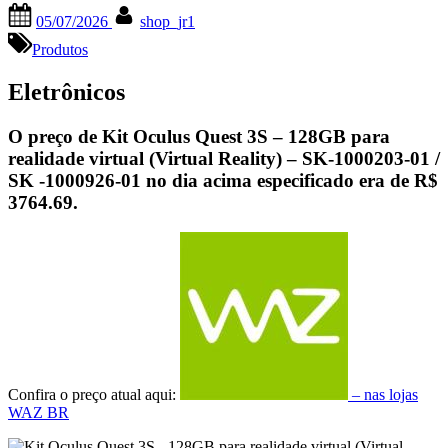
Posted
By
05/07/2026
shop_jr1
on
Produtos
Eletrônicos
O preço de Kit Oculus Quest 3S – 128GB para
realidade virtual (Virtual Reality) – SK-1000203-01 /
SK -1000926-01 no dia acima especificado era de
R$
3764.69
.
Confira o preço atual aqui:
– nas lojas
WAZ BR