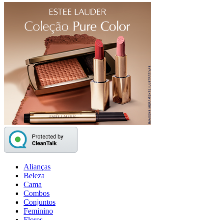
Alianças
Beleza
Cama
Combos
Conjuntos
Feminino
Flores