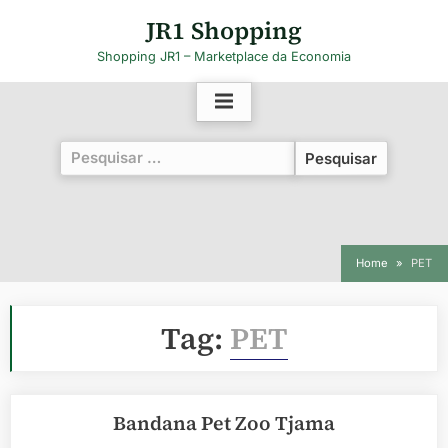
Skip
JR1 Shopping
to
Shopping JR1 – Marketplace da Economia
content
Pesquisar
por:
Home
PET
Tag:
PET
Bandana Pet Zoo Tjama