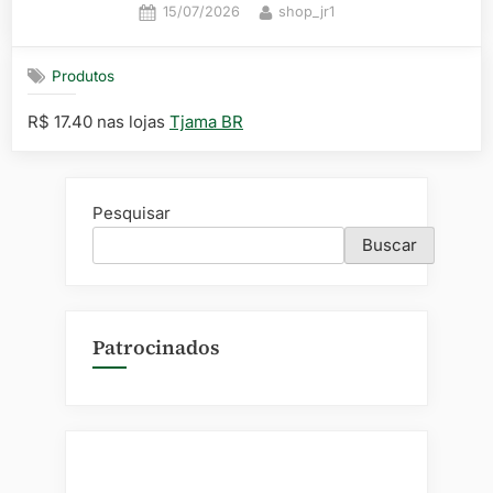
Posted
By
15/07/2026
shop_jr1
on
Produtos
R$ 17.40 nas lojas
Tjama BR
Pesquisar
Buscar
Patrocinados