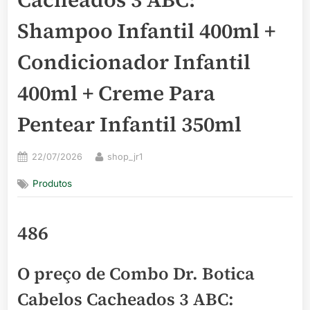
Shampoo Infantil 400ml +
Condicionador Infantil
400ml + Creme Para
Pentear Infantil 350ml
Posted
By
22/07/2026
shop_jr1
on
Produtos
486
O preço de Combo Dr. Botica
Cabelos Cacheados 3 ABC: