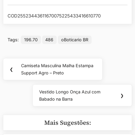
COD25523443611670075225433416610770
Tags:
196.70
486
oBoticario BR
Navegação
Camiseta Masculina Malha Estampa
Previous
❮
de
Support Agro – Preto
Post:
Post
Vestido Longo Onça Azul com
Next
❯
Babado na Barra
Post:
Mais Sugestões: