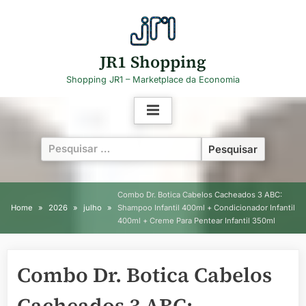
Skip
to
content
JR1 Shopping
Shopping JR1 – Marketplace da Economia
Pesquisar
por:
Combo Dr. Botica Cabelos Cacheados 3 ABC:
Home
2026
julho
Shampoo Infantil 400ml + Condicionador Infantil
400ml + Creme Para Pentear Infantil 350ml
Combo Dr. Botica Cabelos
Cacheados 3 ABC: