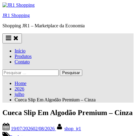
Skip
to
JR1 Shopping
content
Shopping JR1 – Marketplace da Economia
Início
Produtos
Contato
Pesquisar
por:
Home
2026
julho
Cueca Slip Em Algodão Premium – Cinza
Cueca Slip Em Algodão Premium – Cinza
Posted
By
19/07/2026
02/08/2026
shop_jr1
on