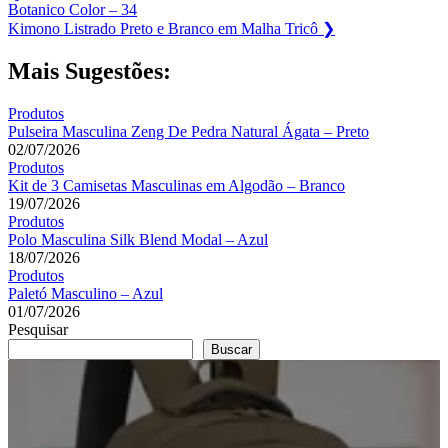
Post:
Botanico Color – 34
de
Next
Kimono Listrado Preto e Branco em Malha Tricô
❯
Post
Post:
Mais Sugestões:
Produtos
Pulseira Masculina Zeng De Pedra Natural Ágata – Preto
02/07/2026
Produtos
Kit de 3 Camisetas Masculinas em Algodão – Branco
19/07/2026
Produtos
Polo Masculina Silk Blend Modal – Azul
18/07/2026
Produtos
Paletó Masculino – Azul
01/07/2026
Pesquisar
Buscar