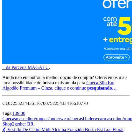
– da Parceria MAGALU
.
Ainda não encontrou a melhor opção de compra? Oferecemos mais
uma possibilidade de
busca
mais ampla para
Cueca Slip Em
Algodão Premium – Cinza, clique e continue
pesquisando…
COD25523443611670075225433416610770
Tags:
139.00
Cuecasmasculino/roupas/underwear/cuecasUnderwearmasculino/rou
Shop2gether BR
Navegação
Previous
❮
Vestido De Cetim Midi Alcinha Franzido Busto Est Loc Floral