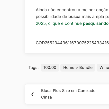
Ainda não encontrou a melhor opçã
possibilidade de
busca
mais ampla p
2025, clique e continue
pesquisand
COD25523443611670075225433416
Tags:
100.00
Home > Bundle
Wine
Navegação
Blusa Plus Size em Canelado
Previous
❮
de
Cinza
Post: