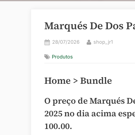
Marqués De Dos Pa
Posted
By
28/07/2026
shop_jr1
on
Produtos
Home > Bundle
O preço de Marqués De
2025 no dia acima esp
100.00
.