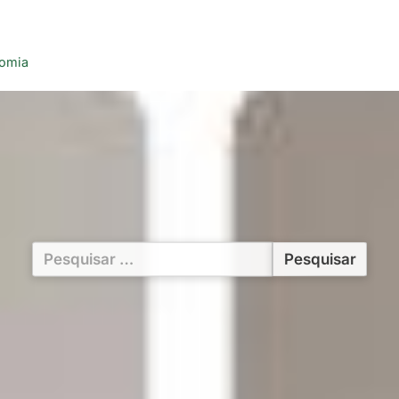
nomia
Pesquisar
por: