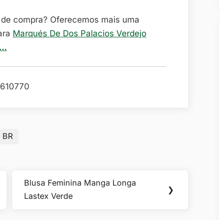
o de compra? Oferecemos mais uma
ara
Marqués De Dos Palacios Verdejo
o…
610770
 BR
Blusa Feminina Manga Longa
Next
❯
Lastex Verde
Post: