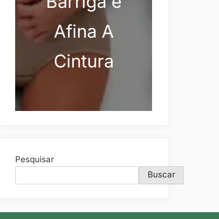
Barriga e
Afina A
Cintura
Pesquisar
Buscar