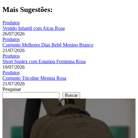
Post
Post:
Mais Sugestões:
Produtos
Vestido Infantil com Alças Rosa
26/07/2026
Produtos
Conjunto Melhores Dias Bebê Menino Branco
21/07/2026
Produtos
Short Suplex com Estampa Feminina Rosa
19/07/2026
Produtos
Conjunto Tricoline Menina Rosa
21/07/2026
Pesquisar
Buscar