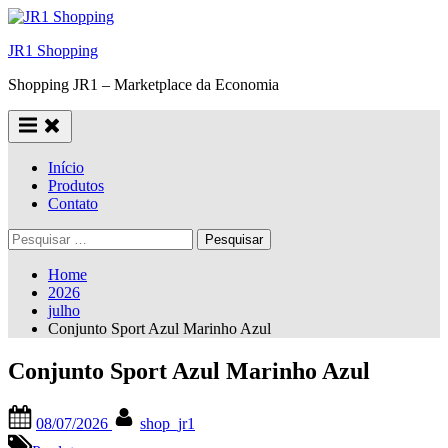
Skip
to
JR1 Shopping
content
Shopping JR1 – Marketplace da Economia
Início
Produtos
Contato
Pesquisar
por:
Home
2026
julho
Conjunto Sport Azul Marinho Azul
Conjunto Sport Azul Marinho Azul
Posted
By
08/07/2026
shop_jr1
on