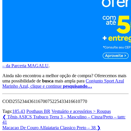
– da Parceria MAGALU
.
Ainda não encontrou a melhor opção de compra? Oferecemos mais
uma possibilidade de
busca
mais ampla para
Conjunto Sport Azul
Marinho Azul, clique e continue
pesquisando…
COD25523443611670075225433416610770
Tags:
185.43
Posthaus BR
Vestuário e acessórios > Roupas
Navegação
Previous
❮
Tênis ASICS Trabuco Terra 3 – Masculino – Cinza/Preto – tam:
Post:
41
de
Next
Macacao De Couro Alfaiataria Classico Preto – 38
❯