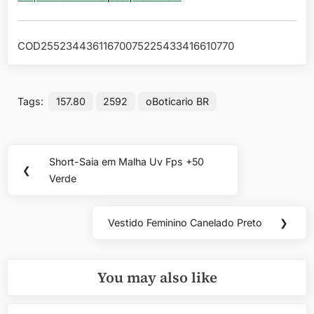
COD25523443611670075225433416610770
Tags:
157.80
2592
oBoticario BR
Navegação
Short-Saia em Malha Uv Fps +50
Previous
❮
de
Verde
Post:
Post
Vestido Feminino Canelado Preto
❯
Next
Post:
You may also like