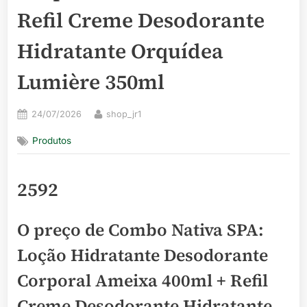
Refil Creme Desodorante
Hidratante Orquídea
Lumière 350ml
Posted
By
24/07/2026
shop_jr1
on
Produtos
2592
O preço de Combo Nativa SPA:
Loção Hidratante Desodorante
Corporal Ameixa 400ml + Refil
Creme Desodorante Hidratante