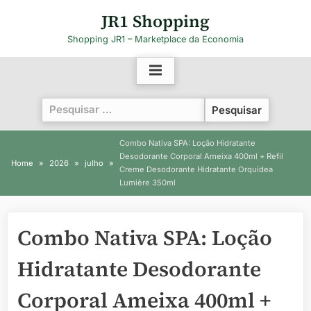
Skip
JR1 Shopping
to
Shopping JR1 – Marketplace da Economia
content
Pesquisar
por:
Combo Nativa SPA: Loção Hidratante
Desodorante Corporal Ameixa 400ml + Refil
Home
2026
julho
Creme Desodorante Hidratante Orquídea
Lumière 350ml
Combo Nativa SPA: Loção
Hidratante Desodorante
Corporal Ameixa 400ml +