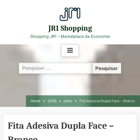
Skip
to
content
JR1 Shopping
Shopping JR1 – Marketplace da Economia
Pesquisar
por:
Home
2026
julho
Fita Adesiva Dupla Face – Branco
Fita Adesiva Dupla Face –
Branco