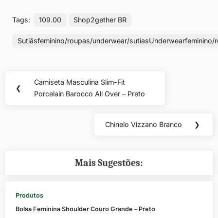
Tags:
109.00
Shop2gether BR
Sutiãsfeminino/roupas/underwear/sutiasUnderwearfeminino/
Navegação
Camiseta Masculina Slim-Fit
Previous
❮
de
Porcelain Barocco All Over – Preto
Post:
Post
Chinelo Vizzano Branco
❯
Next
Post:
Mais Sugestões:
Produtos
Bolsa Feminina Shoulder Couro Grande – Preto