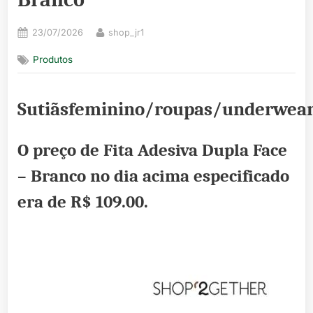
Posted
By
23/07/2026
shop_jr1
on
Produtos
Sutiãsfeminino/roupas/underwea
O preço de Fita Adesiva Dupla Face
– Branco no dia acima especificado
era de
R$ 109.00
.