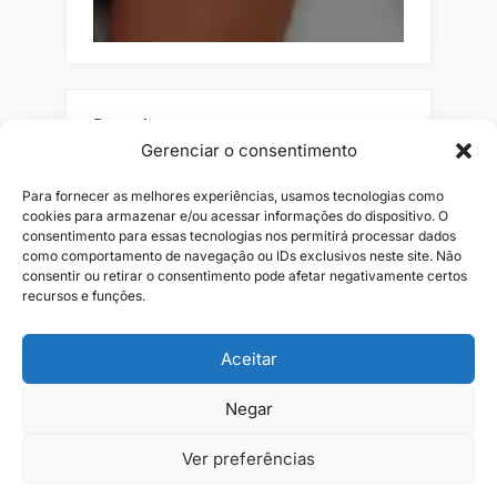
Pesquisar
Gerenciar o consentimento
Buscar
Para fornecer as melhores experiências, usamos tecnologias como
cookies para armazenar e/ou acessar informações do dispositivo. O
consentimento para essas tecnologias nos permitirá processar dados
como comportamento de navegação ou IDs exclusivos neste site. Não
consentir ou retirar o consentimento pode afetar negativamente certos
recursos e funções.
Aceitar
Alianças
Beleza
Cama
Combos
Conjuntos
Feminino
Negar
Flores
Infantil
Jeans
Kits
Masculino
Perfume
Ver preferências