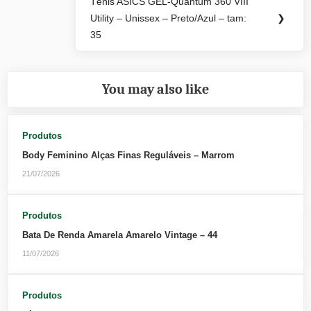
Tênis ASICS GEL-Quantum 360 VIII
Next
Utility – Unissex – Preto/Azul – tam:
❯
Post:
35
You may also like
Produtos
Body Feminino Alças Finas Reguláveis – Marrom
21/07/2026
Produtos
Bata De Renda Amarela Amarelo Vintage – 44
11/07/2026
Produtos