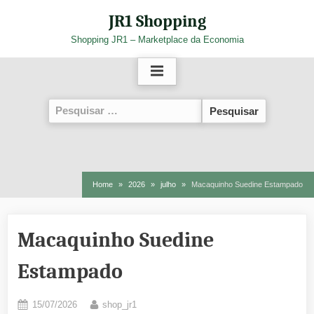
Skip
JR1 Shopping
to
Shopping JR1 – Marketplace da Economia
content
Pesquisar
por:
Home
2026
julho
Macaquinho Suedine Estampado
Macaquinho Suedine
Estampado
Posted
By
15/07/2026
shop_jr1