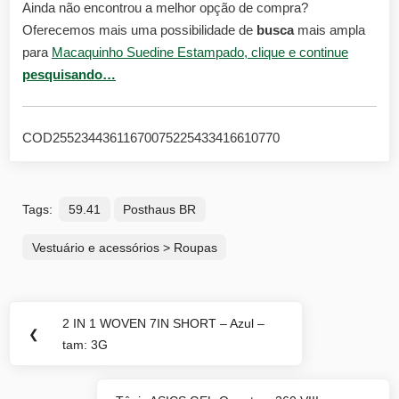
Ainda não encontrou a melhor opção de compra?
Oferecemos mais uma possibilidade de
busca
mais ampla
para
Macaquinho Suedine Estampado, clique e continue
pesquisando…
COD25523443611670075225433416610770
Tags:
59.41
Posthaus BR
Vestuário e acessórios > Roupas
Navegação
2 IN 1 WOVEN 7IN SHORT – Azul –
Previous
❮
de
tam: 3G
Post:
Post