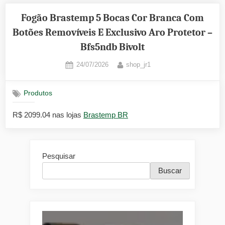
Fogão Brastemp 5 Bocas Cor Branca Com
Botões Removíveis E Exclusivo Aro Protetor –
Bfs5ndb Bivolt
Posted
By
24/07/2026
shop_jr1
on
Produtos
R$ 2099.04 nas lojas
Brastemp BR
Pesquisar
Buscar