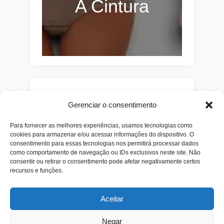
A Cintura
Pesquisar
Gerenciar o consentimento
Buscar
Para fornecer as melhores experiências, usamos tecnologias como
cookies para armazenar e/ou acessar informações do dispositivo. O
consentimento para essas tecnologias nos permitirá processar dados
como comportamento de navegação ou IDs exclusivos neste site. Não
consentir ou retirar o consentimento pode afetar negativamente certos
recursos e funções.
Aceitar
Negar
Alianças
Beleza
Cama
Combos
Conjuntos
Feminino