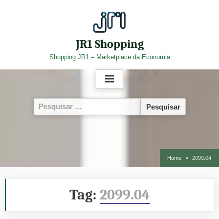
Skip
to
content
JR1 Shopping
Shopping JR1 – Marketplace da Economia
Pesquisar
por:
Home
2099.04
Tag:
2099.04