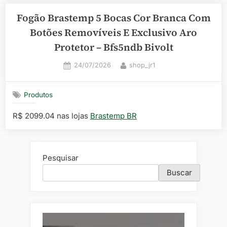
Fogão Brastemp 5 Bocas Cor Branca Com
Botões Removíveis E Exclusivo Aro
Protetor – Bfs5ndb Bivolt
Posted
By
24/07/2026
shop_jr1
on
Produtos
R$ 2099.04 nas lojas
Brastemp BR
Pesquisar
Buscar