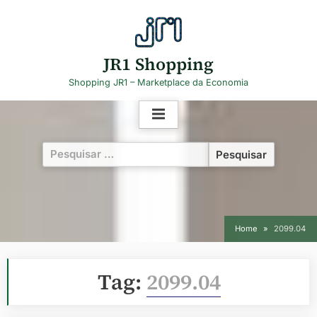
Skip
to
content
JR1 Shopping
Shopping JR1 – Marketplace da Economia
Pesquisar
por:
Home
2099.04
Tag:
2099.04