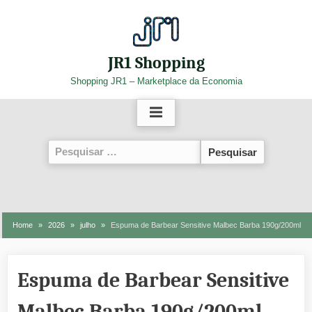
Skip
to
content
JR1 Shopping
Shopping JR1 – Marketplace da Economia
Pesquisar
por:
Home
2026
julho
Espuma de Barbear Sensitive Malbec Barba 190g/200ml
Espuma de Barbear Sensitive
Malbec Barba 190g/200ml