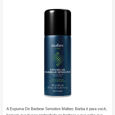
A Espuma De Barbear Sensitive Malbec Barba é para você,