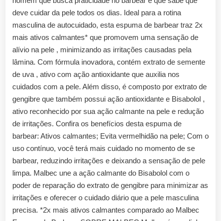
homem que busca praticidade no barbear e que sabe que
deve cuidar da pele todos os dias. Ideal para a rotina
masculina de autocuidado, esta espuma de barbear traz 2x
mais ativos calmantes* que promovem uma sensação de
alívio na pele , minimizando as irritações causadas pela
lâmina. Com fórmula inovadora, contém extrato de semente
de uva , ativo com ação antioxidante que auxilia nos
cuidados com a pele. Além disso, é composto por extrato de
gengibre que também possui ação antioxidante e Bisabolol ,
ativo reconhecido por sua ação calmante na pele e redução
de irritações. Confira os benefícios desta espuma de
barbear: Ativos calmantes; Evita vermelhidão na pele; Com o
uso contínuo, você terá mais cuidado no momento de se
barbear, reduzindo irritações e deixando a sensação de pele
limpa. Malbec une a ação calmante do Bisabolol com o
poder de reparação do extrato de gengibre para minimizar as
irritações e oferecer o cuidado diário que a pele masculina
precisa. *2x mais ativos calmantes comparado ao Malbec