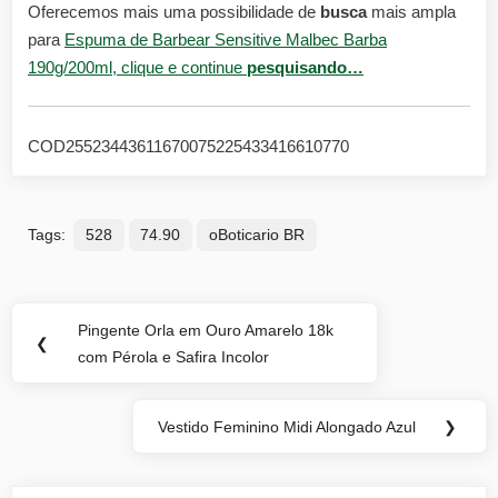
Oferecemos mais uma possibilidade de
busca
mais ampla
para
Espuma de Barbear Sensitive Malbec Barba
190g/200ml, clique e continue
pesquisando…
COD25523443611670075225433416610770
Tags:
528
74.90
oBoticario BR
Navegação
Pingente Orla em Ouro Amarelo 18k
Previous
❮
de
com Pérola e Safira Incolor
Post:
Post
Vestido Feminino Midi Alongado Azul
❯
Next
Post: