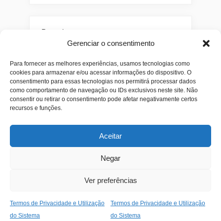
Pesquisar
Gerenciar o consentimento
Buscar
Para fornecer as melhores experiências, usamos tecnologias como
cookies para armazenar e/ou acessar informações do dispositivo. O
consentimento para essas tecnologias nos permitirá processar dados
como comportamento de navegação ou IDs exclusivos neste site. Não
consentir ou retirar o consentimento pode afetar negativamente certos
recursos e funções.
Aceitar
Alianças
Beleza
Cama
Combos
Conjuntos
Feminino
Negar
Flores
Infantil
Jeans
Kits
Masculino
Perfume
Ver preferências
Termos de Privacidade e Utilização
Termos de Privacidade e Utilização
Copyright © 2026 JR1 Shopping.
do Sistema
do Sistema
Theme: Oceanly Green by
ScriptsTown