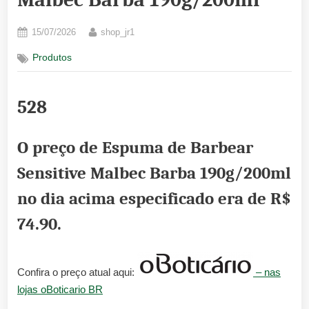
Posted
By
15/07/2026
shop_jr1
on
Produtos
528
O preço de Espuma de Barbear
Sensitive Malbec Barba 190g/200ml
no dia acima especificado era de
R$
74.90
.
Confira o preço atual aqui:
– nas
lojas oBoticario BR