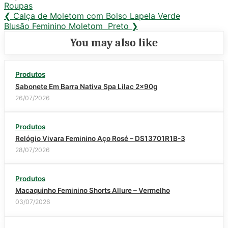
Roupas
Navegação
Previous
❮
Calça de Moletom com Bolso Lapela Verde
Next
Post:
Blusão Feminino Moletom Preto
❯
de
Post:
You may also like
Post
Produtos
Sabonete Em Barra Nativa Spa Lilac 2x90g
26/07/2026
Produtos
Relógio Vivara Feminino Aço Rosé – DS13701R1B-3
28/07/2026
Produtos
Macaquinho Feminino Shorts Allure – Vermelho
03/07/2026