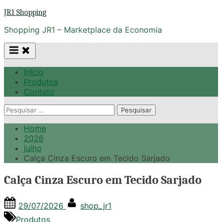
Skip
JR1 Shopping
to
Shopping JR1 – Marketplace da Economia
content
Início
Produtos
Contato
Pesquisar
por:
Home
2026
julho
Calça Cinza Escuro em Tecido Sarjado
Calça Cinza Escuro em Tecido Sarjado
Posted
By
29/07/2026
shop_jr1
on
Produtos