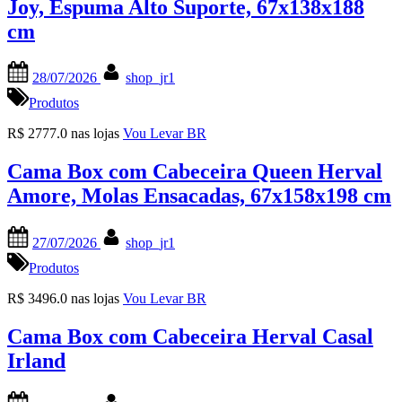
Joy, Espuma Alto Suporte, 67x138x188
cm
Posted
By
28/07/2026
shop_jr1
on
Produtos
R$ 2777.0 nas lojas
Vou Levar BR
Cama Box com Cabeceira Queen Herval
Amore, Molas Ensacadas, 67x158x198 cm
Posted
By
27/07/2026
shop_jr1
on
Produtos
R$ 3496.0 nas lojas
Vou Levar BR
Cama Box com Cabeceira Herval Casal
Irland
Posted
By