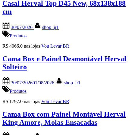
Casal Herval Top D45 New, 68x138x188
cm
Posted
By
30/07/2026
shop_jr1
on
Produtos
R$ 4066.0 nas lojas
Vou Levar BR
Cama Box e Painel Desmontável Herval
Solteiro
Posted
By
30/07/2026
01/08/2026
shop_jr1
on
Produtos
R$ 1797.0 nas lojas
Vou Levar BR
Cama Box com Painel Montável Herval
King Amore, Molas Ensacadas
Posted
By