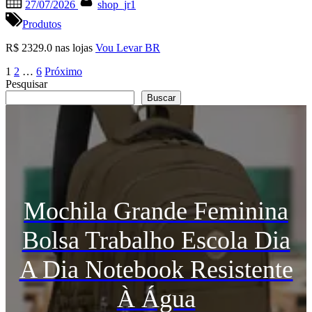
27/07/2026
shop_jr1
on
Produtos
R$ 2329.0 nas lojas
Vou Levar BR
Paginação
1
2
…
6
Próximo
Pesquisar
de
Buscar
posts
Mochila Grande Feminina
Bolsa Trabalho Escola Dia
A Dia Notebook Resistente
À Água