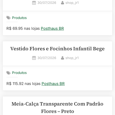
Posted
By
30/07/2026
shop_jr1
on
Produtos
R$ 69.95 nas lojas
Posthaus BR
Vestido Flores e Focinhos Infantil Bege
Posted
By
30/07/2026
shop_jr1
on
Produtos
R$ 115.92 nas lojas
Posthaus BR
Meia-Calça Transparente Com Padrão
Flores – Preto