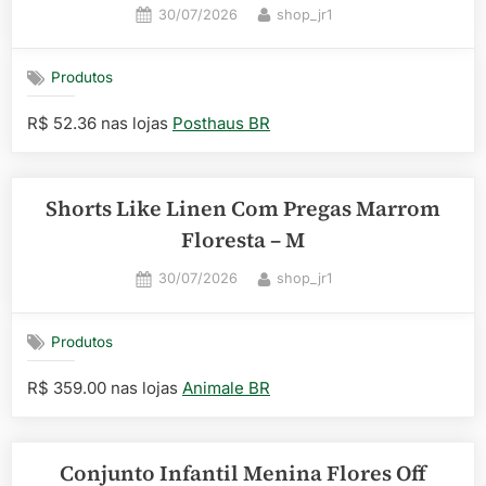
Posted
By
30/07/2026
shop_jr1
on
Produtos
R$ 52.36 nas lojas
Posthaus BR
Shorts Like Linen Com Pregas Marrom
Floresta – M
Posted
By
30/07/2026
shop_jr1
on
Produtos
R$ 359.00 nas lojas
Animale BR
Conjunto Infantil Menina Flores Off