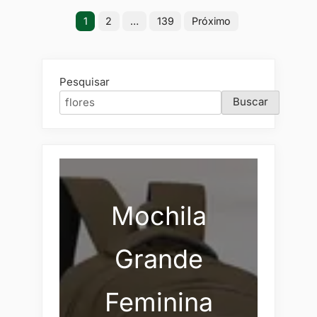
Paginação
1
2
…
139
Próximo
de
posts
Pesquisar
Buscar
Mochila
Grande
Feminina