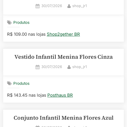
Posted
By
30/07/2026
shop_jr1
on
Produtos
R$ 109.00 nas lojas
Shop2gether BR
Vestido Infantil Menina Flores Cinza
Posted
By
30/07/2026
shop_jr1
on
Produtos
R$ 143.45 nas lojas
Posthaus BR
Conjunto Infantil Menina Flores Azul