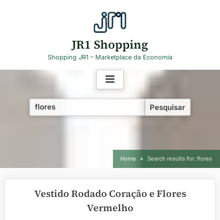
Skip
to
content
JR1 Shopping
Shopping JR1 – Marketplace da Economia
Pesquisar
por:
Home
Search results for: flores
Vestido Rodado Coração e Flores
Vermelho