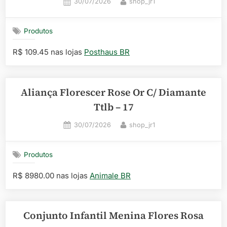
Posted
By
30/07/2026
shop_jr1
on
Produtos
R$ 109.45 nas lojas
Posthaus BR
Aliança Florescer Rose Or C/ Diamante
Ttlb – 17
Posted
By
30/07/2026
shop_jr1
on
Produtos
R$ 8980.00 nas lojas
Animale BR
Conjunto Infantil Menina Flores Rosa