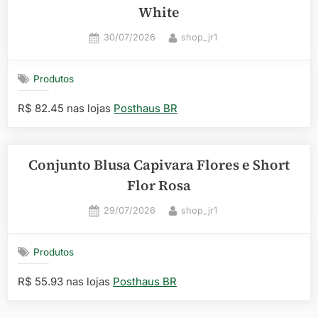
White
Posted
By
30/07/2026
shop_jr1
on
Produtos
R$ 82.45 nas lojas
Posthaus BR
Conjunto Blusa Capivara Flores e Short
Flor Rosa
Posted
By
29/07/2026
shop_jr1
on
Produtos
R$ 55.93 nas lojas
Posthaus BR